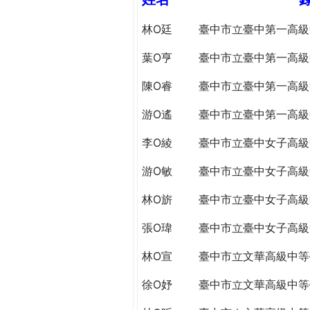
h
際
林O廷
臺中市立臺中第一高級
葳
e
格。
葉O亨
臺中市立臺中第一高級
培
r
養
陳O睿
臺中市立臺中第一高級
具
e
國
游O遙
臺中市立臺中第一高級
際
李O綾
臺中市立臺中女子高級
移
動
游O敏
臺中市立臺中女子高級
力
的
林O旂
臺中市立臺中女子高級
世
張O瑋
臺中市立臺中女子高級
界
公
林O宣
臺中市立文華高級中等
民。
WAGOR
徐O妤
臺中市立文華高級中等
TODAY