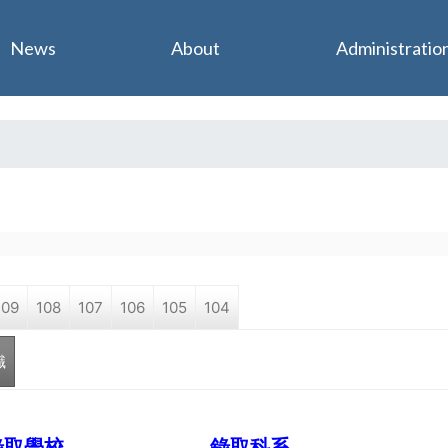
Jump to navigation
News
About
Administratio
109
108
107
106
105
104
職
錄取學校
錄取科系