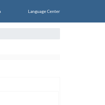
n
Language Center