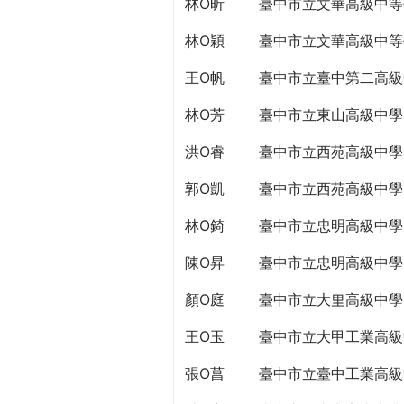
林O昕
臺中市立文華高級中等
THE
WORLD
林O穎
臺中市立文華高級中等
TOMORROW
PUTTING
王O帆
臺中市立臺中第二高級
YOU
ON
林O芳
臺中市立東山高級中學
THE
洪O睿
臺中市立西苑高級中學
PATH
TO
郭O凱
臺中市立西苑高級中學
GLOBAL
CITIZENSHIP
林O錡
臺中市立忠明高級中學
陳O昇
臺中市立忠明高級中學
顏O庭
臺中市立大里高級中學
王O玉
臺中市立大甲工業高級
張O菖
臺中市立臺中工業高級