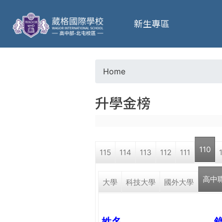
葳
新生專區
格
高
Home
Y
級
升學金榜
o
中
u
學
110
115
114
113
112
111
a
葳
高中
r
大學
科技大學
國外大學
格
國
e
際．
國
姓名