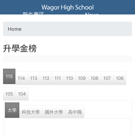
Jump to navigation
葳
新生專區
News
格
Home
Y
高
升學金榜
o
級
u
中
115
114
113
112
111
110
109
108
107
106
a
學
105
104
r
葳
大學
e
科技大學
國外大學
高中職
格
國
h
際．
國