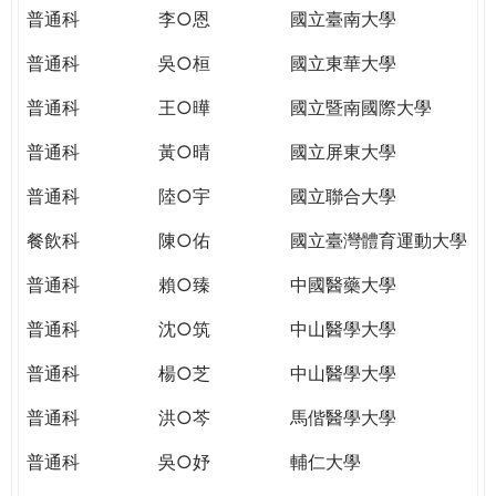
THE
普通科
李○恩
國立臺南大學
WORLD
TOMORROW
普通科
吳○桓
國立東華大學
PUTTING
普通科
王○曄
國立暨南國際大學
YOU
ON
普通科
黃○晴
國立屏東大學
THE
PATH
普通科
陸○宇
國立聯合大學
TO
餐飲科
陳○佑
國立臺灣體育運動大學
GLOBAL
CITIZENSHIP
普通科
賴○臻
中國醫藥大學
普通科
沈○筑
中山醫學大學
普通科
楊○芝
中山醫學大學
普通科
洪○芩
馬偕醫學大學
普通科
吳○妤
輔仁大學