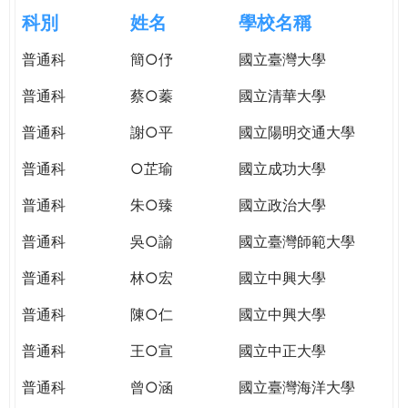
e
際
科別
姓名
學校名稱
葳
r
普通科
簡○伃
國立臺灣大學
格。
培
普通科
蔡○蓁
國立清華大學
e
養
具
普通科
謝○平
國立陽明交通大學
國
普通科
○芷瑜
國立成功大學
際
移
普通科
朱○臻
國立政治大學
動
力
普通科
吳○諭
國立臺灣師範大學
的
普通科
林○宏
國立中興大學
世
界
普通科
陳○仁
國立中興大學
公
民。
普通科
王○宣
國立中正大學
WAGOR
普通科
曾○涵
國立臺灣海洋大學
TODAY