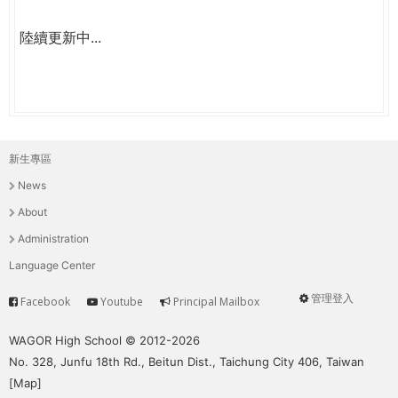
陸續更新中...
新生專區
主
News
選
About
單
Administration
Language Center
管理登入
Facebook
Youtube
Principal Mailbox
Service
User
menu
WAGOR High School © 2012-2026
No. 328, Junfu 18th Rd., Beitun Dist., Taichung City 406, Taiwan
[
Map
]