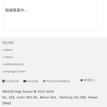
陸續更新中...
新生專區
主
News
選
About
單
Administration
Language Center
管理登入
Facebook
Youtube
Principal Mailbox
Service
User
menu
WAGOR High School © 2012-2026
No. 328, Junfu 18th Rd., Beitun Dist., Taichung City 406, Taiwan
[
Map
]