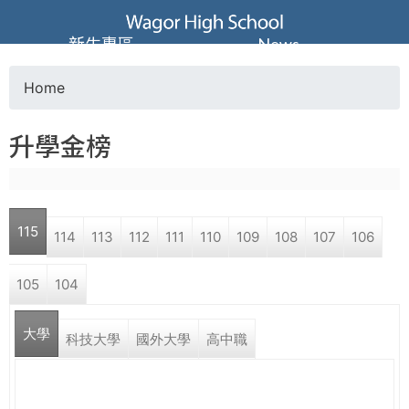
Jump to navigation
葳
新生專區
News
格
Home
Y
高
升學金榜
o
級
u
中
115
114
113
112
111
110
109
108
107
106
a
學
105
104
r
葳
大學
e
科技大學
國外大學
高中職
格
國
h
際．
國