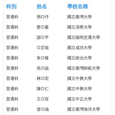
e
際
科別
姓名
學校名稱
葳
r
普通科
簡○伃
國立臺灣大學
格。
培
普通科
蔡○蓁
國立清華大學
e
養
具
普通科
謝○平
國立陽明交通大學
國
普通科
○芷瑜
國立成功大學
際
移
普通科
朱○臻
國立政治大學
動
力
普通科
吳○諭
國立臺灣師範大學
的
普通科
林○宏
國立中興大學
世
界
普通科
陳○仁
國立中興大學
公
民。
普通科
王○宣
國立中正大學
WAGOR
普通科
曾○涵
國立臺灣海洋大學
TODAY