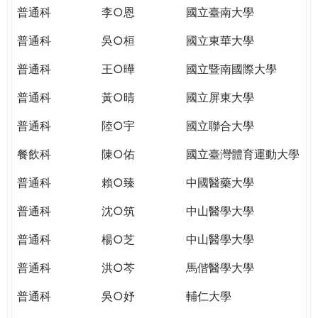
THE
普通科
李○恩
國立臺南大學
WORLD
TOMORROW
普通科
吳○桓
國立東華大學
PUTTING
普通科
王○曄
國立暨南國際大學
YOU
ON
普通科
黃○晴
國立屏東大學
THE
PATH
普通科
陸○宇
國立聯合大學
TO
餐飲科
陳○佑
國立臺灣體育運動大學
GLOBAL
CITIZENSHIP
普通科
賴○臻
中國醫藥大學
普通科
沈○筑
中山醫學大學
普通科
楊○芝
中山醫學大學
普通科
洪○芩
馬偕醫學大學
普通科
吳○妤
輔仁大學