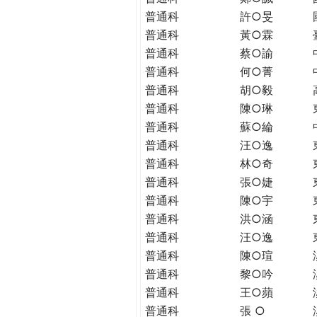
THE
普通科
許○旻
WORLD
普通科
黃○霖
TOMORROW
普通科
蔡○諭
PUTTING
YOU
普通科
何○菁
ON
普通科
胡○毅
THE
普通科
陳○琳
PATH
普通科
蘇○綸
TO
普通科
汪○逸
GLOBAL
普通科
林○奇
CITIZENSHIP
普通科
張○婕
普通科
陳○宇
普通科
洪○涵
普通科
汪○逸
普通科
陳○瑄
普通科
黎○吟
普通科
王○蘋
普通科
張 ○