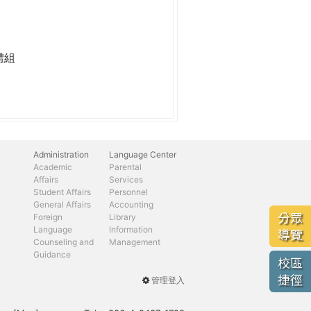
體組
Administration
Language Center
Academic
Parental
Affairs
Services
Student Affairs
Personnel
General Affairs
Accounting
分眾
Foreign
Library
Language
Information
導覽
Counseling and
Management
Guidance
校區
捷徑
管理登入
User