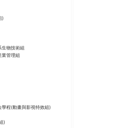
)
系生物技術組
產業管理組
學程(動畫與影視特效組)
組)