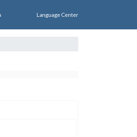
n
Language Center