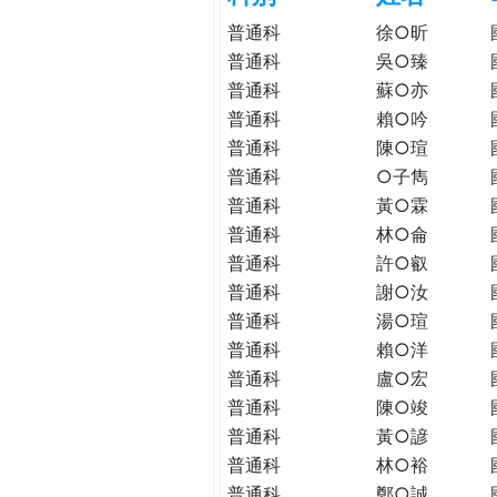
h
際
普通科
徐○昕
葳
普通科
吳○臻
e
格。
普通科
蘇○亦
培
普通科
賴○吟
r
養
普通科
陳○瑄
具
普通科
○子雋
e
國
普通科
黃○霖
際
普通科
林○侖
移
動
普通科
許○叡
力
普通科
謝○汝
的
普通科
湯○瑄
世
普通科
賴○洋
界
普通科
盧○宏
公
普通科
陳○竣
民。
普通科
黃○諺
WAGOR
普通科
林○裕
TODAY
普通科
鄭○誠