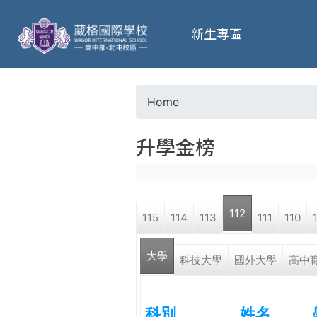
葳
新生專區
格
高
Home
Y
級
升學金榜
o
中
u
學
112
115
114
113
111
110
a
葳
大學
r
科技大學
國外大學
高中
格
國
e
際．
科別
姓名
國