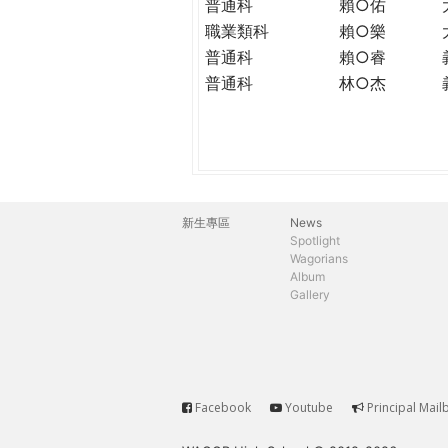
普通科
賴○佑
職業類科
賴○樂
普通科
賴○睿
普通科
林○杰
新生專區
News
主
Spotlight
Wagorians
選
Album
Gallery
單
Facebook
Youtube
Principal Mail
Service