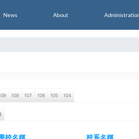
Jump to navigation
News
About
Administratio
109
108
107
106
105
104
職
學校名稱
校系名稱