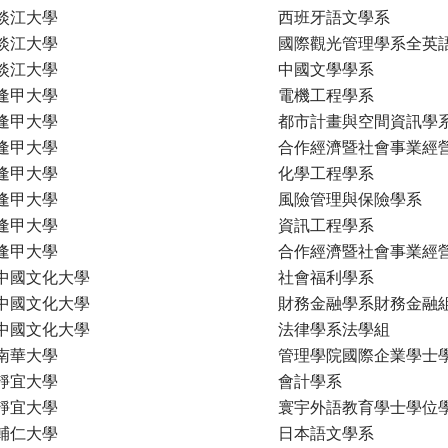
淡江大學
西班牙語文學系
淡江大學
國際觀光管理學系全英
淡江大學
中國文學學系
逢甲大學
電機工程學系
逢甲大學
都市計畫與空間資訊學
逢甲大學
合作經濟暨社會事業經
逢甲大學
化學工程學系
逢甲大學
風險管理與保險學系
逢甲大學
資訊工程學系
逢甲大學
合作經濟暨社會事業經
中國文化大學
社會福利學系
中國文化大學
財務金融學系財務金融
中國文化大學
法律學系法學組
南華大學
管理學院國際企業學士
靜宜大學
會計學系
靜宜大學
寰宇外語教育學士學位
輔仁大學
日本語文學系