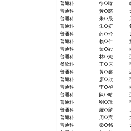
普通科
徐○喻
普通科
黃○慈
普通科
朱○晟
普通科
朱○妍
普通科
薛○玲
普通科
賴○仁
普通科
葉○毅
普通科
林○妮
餐飲科
王○原
普通科
黃○鑫
普通科
廖○歆
普通科
李○禎
普通科
陳○晴
普通科
劉○瑋
普通科
羅○麟
普通科
周○宸
普通科
秦○銘