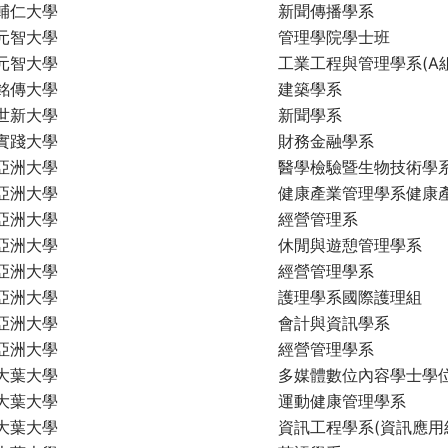
輔仁大學
新聞傳播學系
元智大學
管理學院學士班
元智大學
工業工程與管理學系(A組
銘傳大學
建築學系
世新大學
新聞學系
實踐大學
財務金融學系
亞洲大學
醫學檢驗暨生物技術學
亞洲大學
健康產業管理學系健康
亞洲大學
經營管理系
亞洲大學
休閒與遊憩管理學系
亞洲大學
經營管理學系
亞洲大學
護理學系國際護理組
亞洲大學
會計與資訊學系
亞洲大學
經營管理學系
大葉大學
多媒體數位內容學士學位
大葉大學
運動健康管理學系
大葉大學
資訊工程學系(資訊應用