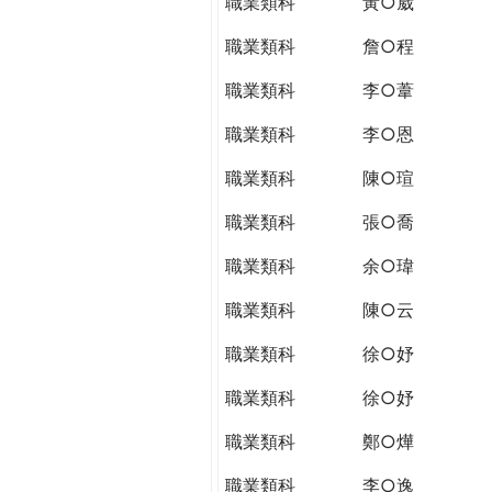
職業類科
黃○崴
職業類科
詹○程
職業類科
李○葦
職業類科
李○恩
職業類科
陳○瑄
職業類科
張○喬
職業類科
余○瑋
職業類科
陳○云
職業類科
徐○妤
職業類科
徐○妤
職業類科
鄭○燁
職業類科
李○逸