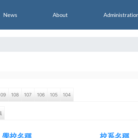
Jump to navigation
News
About
Administratio
109
108
107
106
105
104
職
學校名稱
校系名稱