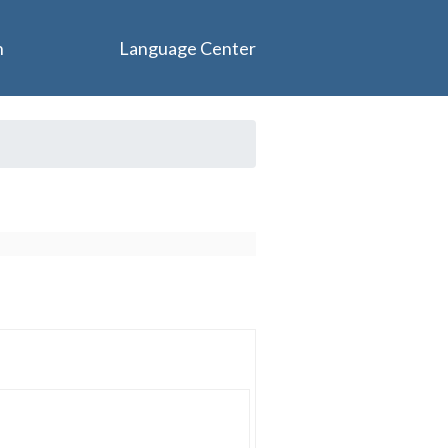
n
Language Center