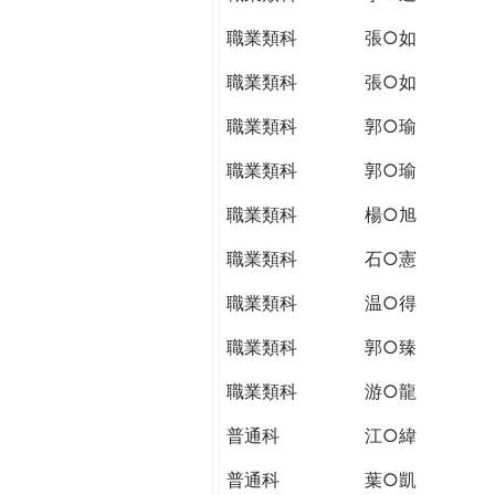
職業類科
張○如
職業類科
張○如
職業類科
郭○瑜
職業類科
郭○瑜
職業類科
楊○旭
職業類科
石○憲
職業類科
温○得
職業類科
郭○臻
職業類科
游○龍
普通科
江○緯
普通科
葉○凱