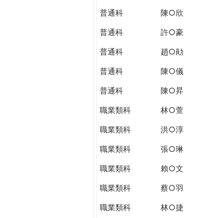
THE
普通科
陳○欣
WORLD
TOMORROW
普通科
許○豪
PUTTING
YOU
普通科
趙○勛
ON
普通科
陳○儀
THE
PATH
普通科
陳○昇
TO
GLOBAL
職業類科
林○萱
CITIZENSHIP
職業類科
洪○淳
職業類科
張○琳
職業類科
賴○文
職業類科
蔡○羽
職業類科
林○捷