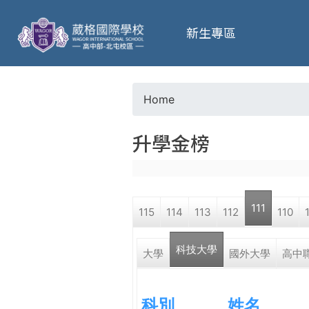
葳
新生專區
格
高
Home
Y
級
升學金榜
o
中
u
學
111
115
114
113
112
110
a
葳
科技大學
r
大學
國外大學
高中
格
國
e
際．
科別
姓名
國