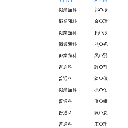
h
際
職業類科
郭○揚
葳
e
格。
職業類科
余○瑋
培
r
職業類科
賴○欣
養
具
職業類科
熊○妮
e
國
際
職業類科
吳○賢
移
普通科
許○郁
動
力
普通科
陳○儀
的
世
職業類科
徐○佑
界
普通科
詹○維
公
民。
普通科
陳○恩
WAGOR
TODAY
普通科
王○琪