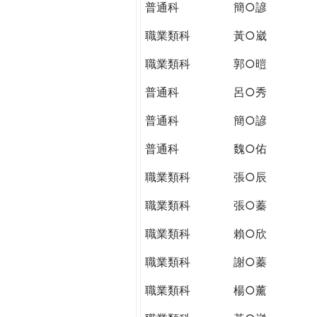
普通科
簡○諺
職業類科
黃○崴
職業類科
郭○暟
普通科
呂○秀
普通科
簡○諺
普通科
魏○佑
職業類科
張○辰
職業類科
張○蓁
職業類科
賴○欣
職業類科
謝○蓁
職業類科
楊○薰