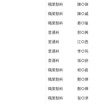
職業類科
陳○偉
職業類科
陳○威
職業類科
蔡○璇
普通科
郭○興
普通科
江○恩
普通科
李○筠
普通科
張○婷
職業類科
程○庭
職業類科
鄭○燁
職業類科
鄭○燁
職業類科
翁○津