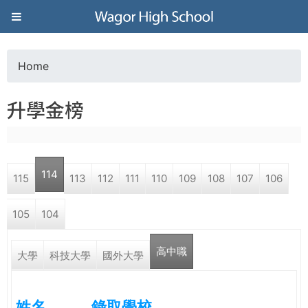
Jump to navigation
葳
格
Home
Y
高
升學金榜
o
級
u
中
114
115
113
112
111
110
109
108
107
106
a
學
105
104
r
葳
高中職
e
大學
科技大學
國外大學
格
國
h
際．
姓名
錄取學校
國