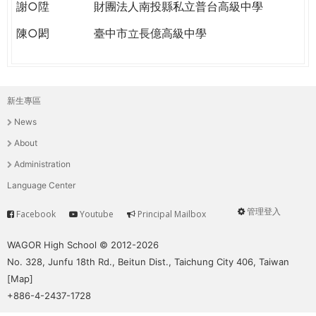
謝○陞
財團法人南投縣私立普台高級中學
陳○閎
臺中市立長億高級中學
新生專區
主
News
選
About
單
Administration
Language Center
管理登入
Facebook
Youtube
Principal Mailbox
Service
User
menu
WAGOR High School © 2012-2026
No. 328, Junfu 18th Rd., Beitun Dist., Taichung City 406, Taiwan
[
Map
]
+886-4-2437-1728