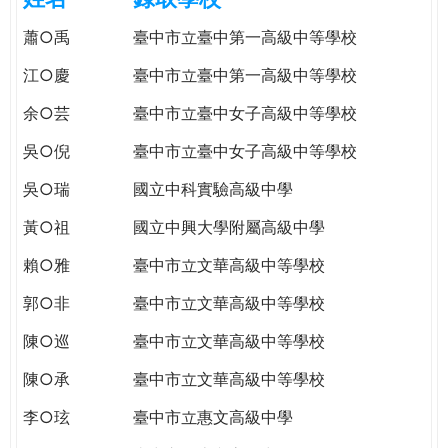
e
際
蕭○禹
臺中市立臺中第一高級中等學校
葳
r
格。
江○慶
臺中市立臺中第一高級中等學校
培
e
余○芸
臺中市立臺中女子高級中等學校
養
具
吳○倪
臺中市立臺中女子高級中等學校
國
際
吳○瑞
國立中科實驗高級中學
移
黃○祖
國立中興大學附屬高級中學
動
力
賴○雅
臺中市立文華高級中等學校
的
郭○非
臺中市立文華高級中等學校
世
界
陳○巡
臺中市立文華高級中等學校
公
陳○承
臺中市立文華高級中等學校
民。
WAGOR
李○玹
臺中市立惠文高級中學
TODAY