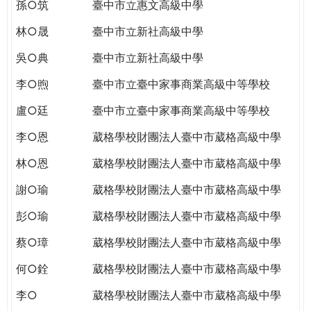
THE
孫○筑
臺中市立惠文高級中學
WORLD
林○晟
臺中市立新社高級中學
TOMORROW
PUTTING
吳○典
臺中市立新社高級中學
YOU
李○煦
臺中市立臺中家事商業高級中等學校
ON
THE
盧○廷
臺中市立臺中家事商業高級中等學校
PATH
TO
李○恩
葳格學校財團法人臺中市葳格高級中學
GLOBAL
林○恩
葳格學校財團法人臺中市葳格高級中學
CITIZENSHIP
謝○瑜
葳格學校財團法人臺中市葳格高級中學
彭○瑜
葳格學校財團法人臺中市葳格高級中學
蔡○璋
葳格學校財團法人臺中市葳格高級中學
何○銓
葳格學校財團法人臺中市葳格高級中學
李○
葳格學校財團法人臺中市葳格高級中學