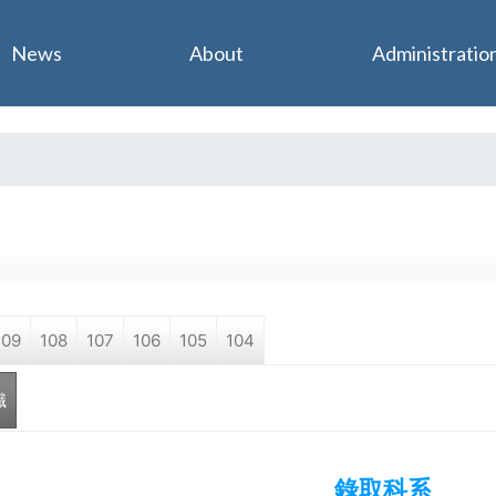
Jump to navigation
News
About
Administratio
109
108
107
106
105
104
職
錄取科系