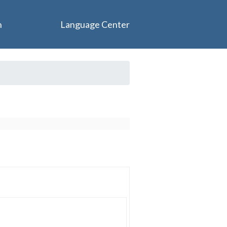
n
Language Center