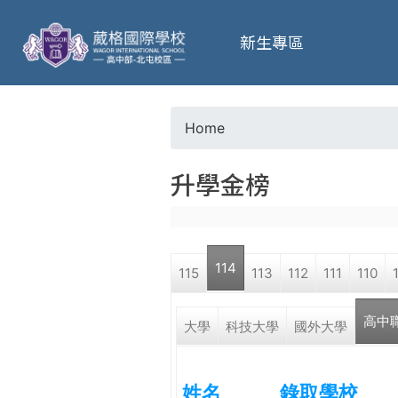
葳
新生專區
格
高
Home
Y
級
升學金榜
o
中
u
學
114
115
113
112
111
110
a
葳
高中
r
大學
科技大學
國外大學
格
國
e
際．
姓名
錄取學校
國