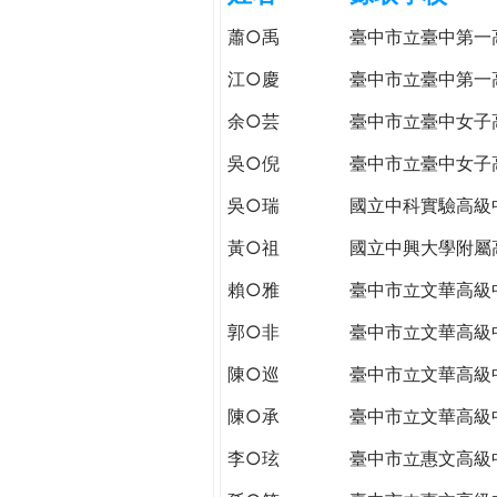
h
際
蕭○禹
臺中市立臺中第一
葳
e
格。
江○慶
臺中市立臺中第一
培
余○芸
臺中市立臺中女子
r
養
具
吳○倪
臺中市立臺中女子
e
國
吳○瑞
國立中科實驗高級
際
移
黃○祖
國立中興大學附屬
動
力
賴○雅
臺中市立文華高級
的
郭○非
臺中市立文華高級
世
界
陳○巡
臺中市立文華高級
公
陳○承
臺中市立文華高級
民。
WAGOR
李○玹
臺中市立惠文高級
TODAY