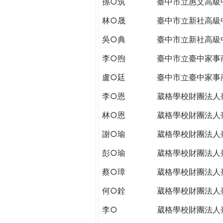
孫○筑
臺中市立惠文高級
THE
WORLD
林○晟
臺中市立新社高級
TOMORROW
PUTTING
吳○典
臺中市立新社高級
YOU
李○煦
臺中市立臺中家事
ON
THE
盧○廷
臺中市立臺中家事
PATH
李○恩
葳格學校財團法人
TO
GLOBAL
林○恩
葳格學校財團法人
CITIZENSHIP
謝○瑜
葳格學校財團法人
彭○瑜
葳格學校財團法人
蔡○璋
葳格學校財團法人
何○銓
葳格學校財團法人
李○
葳格學校財團法人