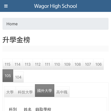
Jump to navigation
葳
格
Home
Y
高
升學金榜
o
級
u
中
115
114
113
112
111
110
109
108
107
106
a
學
105
104
r
葳
國外大學
e
大學
科技大學
高中職
格
國
h
際．
科別
姓名
錄取學校
國