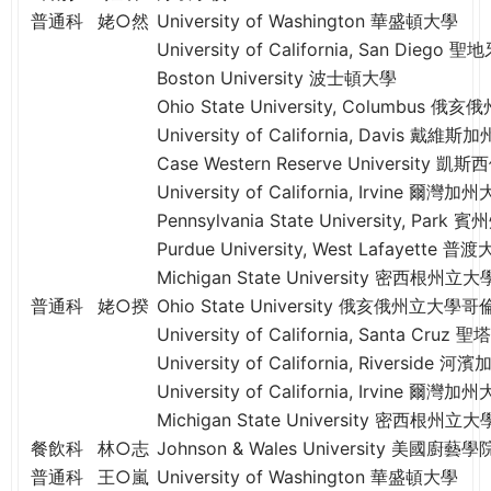
e
普通科
姥○然
University of Washington 華盛頓大學
際
葳
University of California, San Die
r
格。
Boston University 波士頓大學
培
Ohio State University, Columbu
e
養
University of California, Davis 戴維
具
Case Western Reserve University 凱
國
University of California, Irvine 爾灣加
際
Pennsylvania State University, P
移
Purdue University, West Lafayet
動
Michigan State University 密西根州立大
力
普通科
姥○揆
Ohio State University 俄亥俄州立大
的
University of California, Santa C
世
University of California, Riverside 
界
公
University of California, Irvine 爾灣加
民。
Michigan State University 密西根州立大
WAGOR
餐飲科
林○志
Johnson & Wales University 美國廚藝學
TODAY
普通科
王○嵐
University of Washington 華盛頓大學