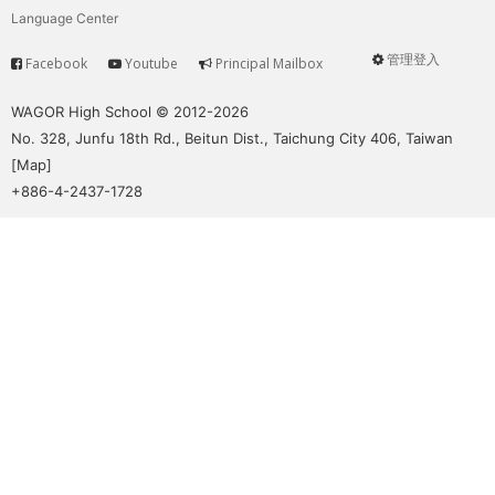
Language Center
管理登入
Facebook
Youtube
Principal Mailbox
Service
User
menu
WAGOR High School © 2012-2026
No. 328, Junfu 18th Rd., Beitun Dist., Taichung City 406, Taiwan
[
Map
]
+886-4-2437-1728