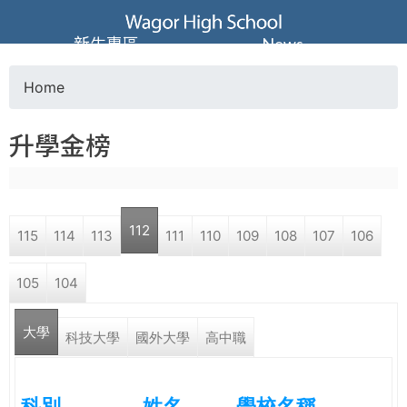
Jump to navigation
葳
新生專區
News
格
Home
Y
高
升學金榜
o
級
u
中
112
115
114
113
111
110
109
108
107
106
a
學
105
104
r
葳
大學
e
科技大學
國外大學
高中職
格
國
h
際．
科別
姓名
學校名稱
國