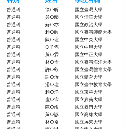
e
際
普通科
徐○昕
國立臺灣大學
葳
普通科
吳○臻
國立清華大學
r
格。
普通科
蘇○亦
國立政治大學
培
普通科
賴○吟
國立臺灣師範大學
e
養
普通科
陳○瑄
國立中央大學
具
普通科
○子雋
國立中興大學
國
際
普通科
黃○霖
國立中正大學
移
普通科
林○侖
國立臺灣海洋大學
動
普通科
許○叡
國立臺灣體育大學
力
普通科
謝○汝
國立體育大學
的
普通科
湯○瑄
國立臺中教育大學
世
普通科
賴○洋
國立東華大學
界
普通科
盧○宏
國立嘉義大學
公
普通科
陳○竣
國立臺南大學
民。
普通科
黃○諺
國立高雄大學
WAGOR
普通科
林○裕
國立屏東大學
TODAY