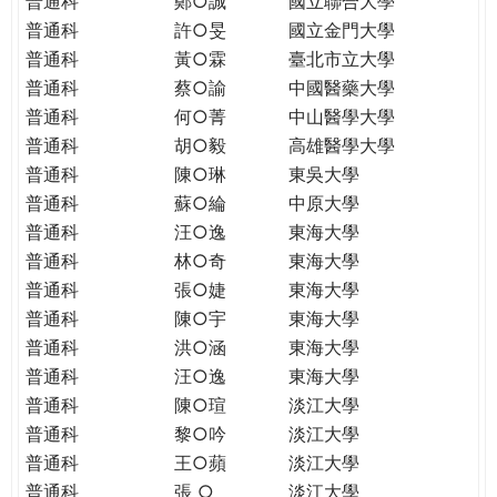
普通科
鄭○誠
國立聯合大學
THE
普通科
許○旻
國立金門大學
WORLD
TOMORROW
普通科
黃○霖
臺北市立大學
PUTTING
普通科
蔡○諭
中國醫藥大學
YOU
普通科
何○菁
中山醫學大學
ON
普通科
胡○毅
高雄醫學大學
THE
普通科
陳○琳
東吳大學
PATH
普通科
蘇○綸
中原大學
TO
普通科
汪○逸
東海大學
GLOBAL
普通科
林○奇
東海大學
CITIZENSHIP
普通科
張○婕
東海大學
普通科
陳○宇
東海大學
普通科
洪○涵
東海大學
普通科
汪○逸
東海大學
普通科
陳○瑄
淡江大學
普通科
黎○吟
淡江大學
普通科
王○蘋
淡江大學
普通科
張 ○
淡江大學