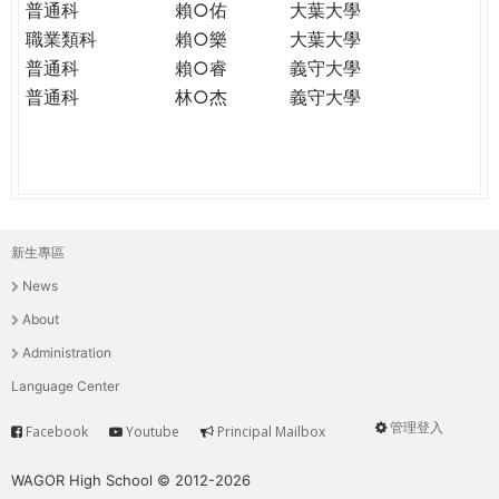
普通科
賴○佑
大葉大學
職業類科
賴○樂
大葉大學
普通科
賴○睿
義守大學
普通科
林○杰
義守大學
新生專區
主
News
選
About
單
Administration
Language Center
管理登入
Facebook
Youtube
Principal Mailbox
Service
User
menu
WAGOR High School © 2012-2026