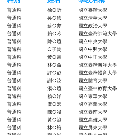
e
際
普通科
徐○昕
國立臺灣大學
葳
普通科
吳○臻
國立清華大學
r
格。
普通科
蘇○亦
國立政治大學
培
普通科
賴○吟
國立臺灣師範大學
e
養
普通科
陳○瑄
國立中央大學
具
普通科
○子雋
國立中興大學
國
際
普通科
黃○霖
國立中正大學
移
普通科
林○侖
國立臺灣海洋大學
動
普通科
許○叡
國立臺灣體育大學
力
普通科
謝○汝
國立體育大學
的
普通科
湯○瑄
國立臺中教育大學
世
普通科
賴○洋
國立東華大學
界
普通科
盧○宏
國立嘉義大學
公
普通科
陳○竣
國立臺南大學
民。
普通科
黃○諺
國立高雄大學
WAGOR
普通科
林○裕
國立屏東大學
TODAY