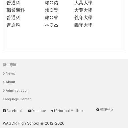
普通科
賴○佑
大葉大學
職業類科
賴○樂
大葉大學
普通科
賴○睿
義守大學
普通科
林○杰
義守大學
新生專區
主
News
選
About
單
Administration
Language Center
管理登入
Facebook
Youtube
Principal Mailbox
Service
User
menu
WAGOR High School © 2012-2026