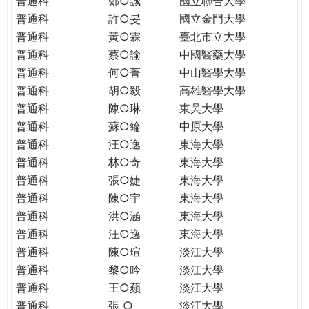
普通科
鄭○誠
國立聯合大學
THE
普通科
許○旻
國立金門大學
WORLD
TOMORROW
普通科
黃○霖
臺北市立大學
PUTTING
普通科
蔡○諭
中國醫藥大學
YOU
普通科
何○菁
中山醫學大學
ON
普通科
胡○毅
高雄醫學大學
THE
普通科
陳○琳
東吳大學
PATH
普通科
蘇○綸
中原大學
TO
普通科
汪○逸
東海大學
GLOBAL
普通科
林○奇
東海大學
CITIZENSHIP
普通科
張○婕
東海大學
普通科
陳○宇
東海大學
普通科
洪○涵
東海大學
普通科
汪○逸
東海大學
普通科
陳○瑄
淡江大學
普通科
黎○吟
淡江大學
普通科
王○蘋
淡江大學
普通科
張 ○
淡江大學