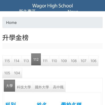
Jump to navigation
葳
新生專區
News
格
Home
Y
高
升學金榜
o
級
u
中
112
115
114
113
111
110
109
108
107
106
a
學
105
104
r
葳
大學
e
科技大學
國外大學
高中職
格
國
h
際．
科別
姓名
學校名稱
國