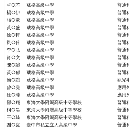
THE
卓○芯
葳格高級中學
普通
WORLD
楊○伊
葳格高級中學
普通
TOMORROW
張○豪
葳格高級中學
普通
PUTTING
黃○盛
葳格高級中學
普通
YOU
徐○軒
葳格高級中學
普通
ON
劉○伶
葳格高級中學
普通
THE
PATH
李○弘
葳格高級中學
普通
TO
肖○文
葳格高級中學
普通
GLOBAL
陳○諺
葳格高級中學
普通
CITIZENSHIP
黃○郁
葳格高級中學
普通
簡○誼
葳格高級中學
觀光
曾○堯
葳格高級中學
應用
徐○瓏
葳格高級中學
應用
邵○翔
東海大學附屬高級中等學校
普通
柯○昊
東海大學附屬高級中等學校
普通
王○琦
東海大學附屬高級中等學校
普通
謝○庭
臺中市私立立人高級中學
普通