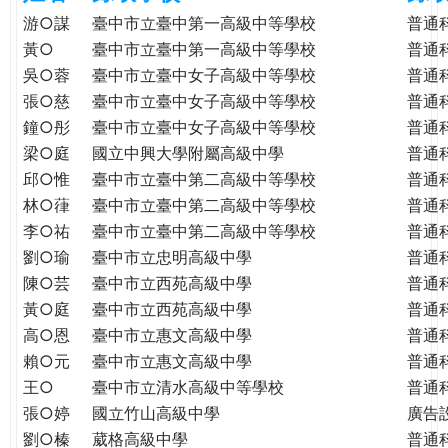
e
際
游○謀
臺中市立臺中第一高級中等學校
普通
葳
黃○
臺中市立臺中第一高級中等學校
普通
r
格。
吳○蓉
臺中市立臺中女子高級中等學校
普通
培
張○慈
臺中市立臺中女子高級中等學校
普通
e
養
鐘○彤
臺中市立臺中女子高級中等學校
普通
具
梁○庭
國立中興大學附屬高級中學
普通
國
邱○惟
臺中市立臺中第二高級中等學校
普通
際
林○葎
臺中市立臺中第二高級中等學校
普通
移
李○祐
臺中市立臺中第二高級中等學校
普通
動
劉○瑜
臺中市立忠明高級中學
普通
力
陳○芸
臺中市立西苑高級中學
普通
的
世
黃○庭
臺中市立西苑高級中學
普通
界
高○恩
臺中市立惠文高級中學
普通
公
賴○元
臺中市立惠文高級中學
普通
民。
王○
臺中市立清水高級中等學校
普通
WAGOR
張○婷
國立竹山高級中學
廣告
TODAY
劉○榛
葳格高級中學
普通