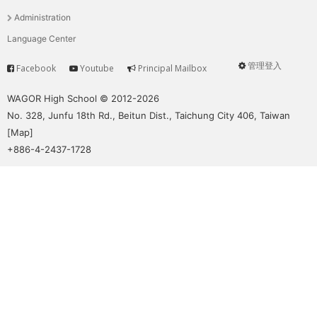
單
Administration
Language Center
管理登入
Facebook
Youtube
Principal Mailbox
Service
User
menu
WAGOR High School © 2012-2026
No. 328, Junfu 18th Rd., Beitun Dist., Taichung City 406, Taiwan
[
Map
]
+886-4-2437-1728