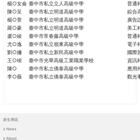
楊○女侖
臺中市私立立人高級中學
普通
陳○呈
臺中市私立明道高級中學
綜合
楊○萱
臺中市私立明道高級中學
廣告
羅○豪
臺中市私立明道高級中學
美工
盧○綾
臺中市常春藤高級中學
普通
尤○逸
臺中市私立嶺東高級中學
電子
劉○姍
臺中市私立新民高級中學
國際
王○竣
臺中市光華高級工業職業學校
資訊
陳○
臺中市私立僑泰高級中學
應用
李○薇
臺中市私立僑泰高級中學
觀光
新生專區
主
News
選
About