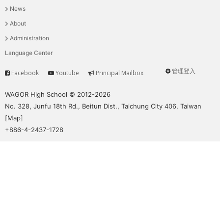
News
選
About
單
Administration
Language Center
管理登入
Facebook
Youtube
Principal Mailbox
Service
User
menu
WAGOR High School © 2012-2026
No. 328, Junfu 18th Rd., Beitun Dist., Taichung City 406, Taiwan
[
Map
]
+886-4-2437-1728