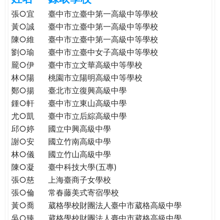
e
際
張○宜
臺中市立臺中第一高級中等學校
葳
黃○誠
臺中市立臺中第一高級中等學校
r
格。
陳○維
臺中市立臺中第一高級中等學校
培
劉○瑜
臺中市立臺中女子高級中等學校
e
養
龎○伊
臺中市立文華高級中等學校
具
林○陽
桃園市立陽明高級中等學校
國
鄭○揚
臺北市立復興高級中學
際
鍾○軒
臺中市立東山高級中學
移
尤○凱
臺中市立后綜高級中學
動
力
邱○婷
國立中興高級中學
的
謝○安
國立竹南高級中學
世
林○儀
國立竹山高級中學
界
陳○凝
臺中科技大學(五專)
公
張○慈
上海臺商子女學校
民。
張○倫
常春藤美式寄宿學校
WAGOR
黃○喬
葳格學校財團法人臺中市葳格高級中學
TODAY
吳○臻
葳格學校財團法人臺中市葳格高級中學