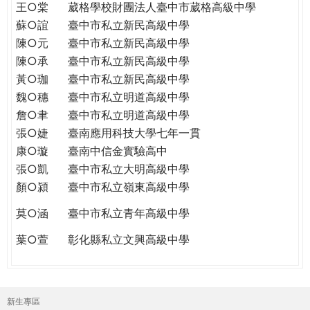
王○棠
葳格學校財團法人臺中市葳格高級中學
蘇○誼
臺中市私立新民高級中學
陳○元
臺中市私立新民高級中學
陳○承
臺中市私立新民高級中學
黃○珈
臺中市私立新民高級中學
魏○穗
臺中市私立明道高級中學
詹○聿
臺中市私立明道高級中學
張○婕
臺南應用科技大學七年一貫
康○璇
臺南中信金實驗高中
張○凱
臺中市私立大明高級中學
顏○潁
臺中市私立嶺東高級中學
莫○涵
臺中市私立青年高級中學
葉○萱
彰化縣私立文興高級中學
新生專區
主