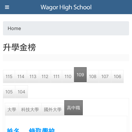
Jump to navigation
葳
格
Home
Y
高
升學金榜
o
級
u
中
109
115
114
113
112
111
110
108
107
106
a
學
105
104
r
葳
高中職
e
大學
科技大學
國外大學
格
國
h
際．
姓名
錄取學校
國