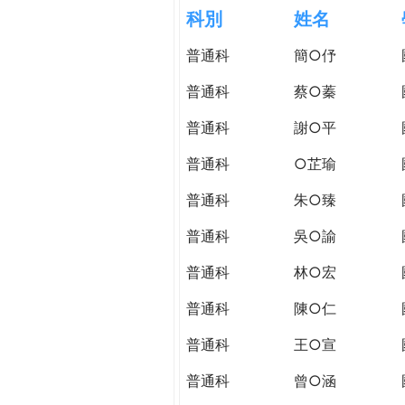
h
科別
姓名
際
葳
普通科
簡○伃
e
格。
培
普通科
蔡○蓁
r
養
具
普通科
謝○平
e
國
普通科
○芷瑜
際
移
普通科
朱○臻
動
力
普通科
吳○諭
的
普通科
林○宏
世
界
普通科
陳○仁
公
民。
普通科
王○宣
WAGOR
普通科
曾○涵
TODAY