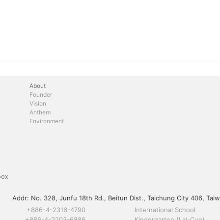
About
Founder
Vision
Anthem
Environment
box
Addr:
No. 328, Junfu 18th Rd., Beitun Dist., Taichung City 406, Taiw
+886-4-2316-4790
International School
+886-4-2203-6886
Kindergarten (Lai-Cuo)