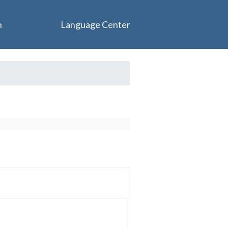
n
Language Center