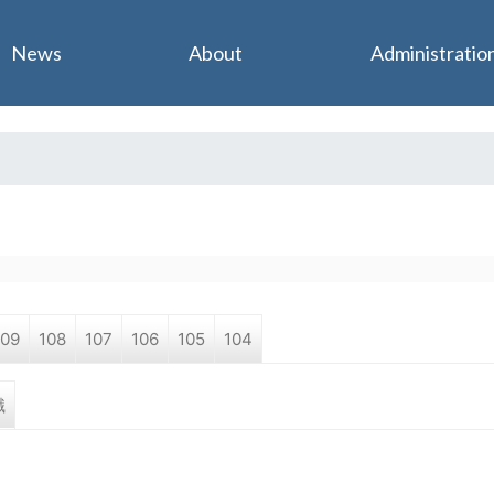
Jump to navigation
News
About
Administratio
109
108
107
106
105
104
職