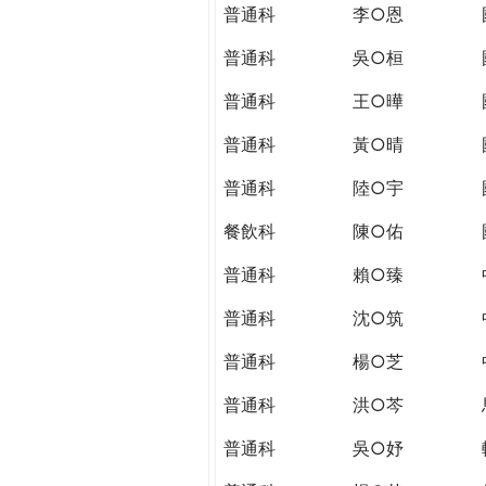
THE
普通科
李○恩
WORLD
TOMORROW
普通科
吳○桓
PUTTING
普通科
王○曄
YOU
ON
普通科
黃○晴
THE
PATH
普通科
陸○宇
TO
餐飲科
陳○佑
GLOBAL
CITIZENSHIP
普通科
賴○臻
普通科
沈○筑
普通科
楊○芝
普通科
洪○芩
普通科
吳○妤