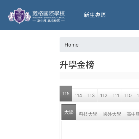
葳
新生專區
格
高
Home
Y
級
升學金榜
o
中
u
學
115
114
113
112
111
110
a
葳
大學
r
科技大學
國外大學
高中
格
國
e
際．
國