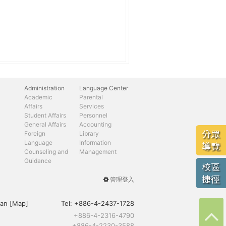
Administration
Language Center
Academic
Parental
Affairs
Services
Student Affairs
Personnel
General Affairs
Accounting
分眾
Foreign
Library
Language
Information
導覽
Counseling and
Management
Guidance
校區
捷徑
管理登入
User
menu
an [
Map
]
Tel:
+886-4-2437-1728
+886-4-2316-4790
+886-4-2230-3588