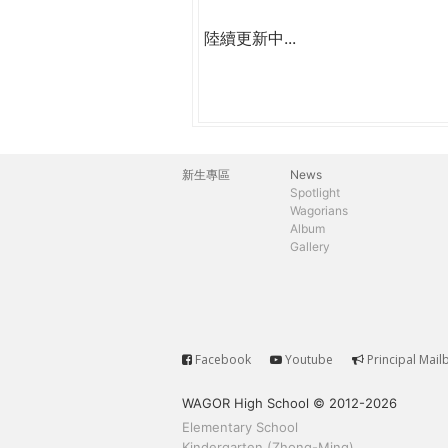
陸續更新中...
新生專區
News
主
Spotlight
Wagorians
選
Album
Gallery
單
Facebook
Youtube
Principal Mail
Service
WAGOR High School © 2012-2026
Elementary School
Kindergarten (Zhong-Ming)