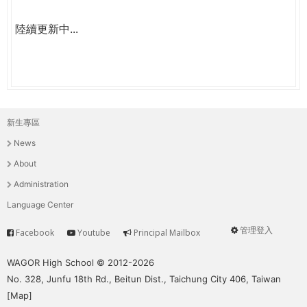
陸續更新中...
新生專區
主
News
選
About
單
Administration
Language Center
管理登入
Facebook
Youtube
Principal Mailbox
Service
User
menu
WAGOR High School © 2012-2026
No. 328, Junfu 18th Rd., Beitun Dist., Taichung City 406, Taiwan
[
Map
]