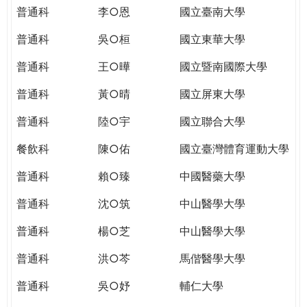
THE
普通科
李○恩
國立臺南大學
WORLD
TOMORROW
普通科
吳○桓
國立東華大學
PUTTING
普通科
王○曄
國立暨南國際大學
YOU
ON
普通科
黃○晴
國立屏東大學
THE
PATH
普通科
陸○宇
國立聯合大學
TO
餐飲科
陳○佑
國立臺灣體育運動大學
GLOBAL
CITIZENSHIP
普通科
賴○臻
中國醫藥大學
普通科
沈○筑
中山醫學大學
普通科
楊○芝
中山醫學大學
普通科
洪○芩
馬偕醫學大學
普通科
吳○妤
輔仁大學