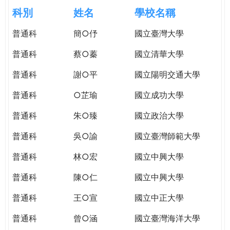
e
際
科別
姓名
學校名稱
葳
r
普通科
簡○伃
國立臺灣大學
格。
培
普通科
蔡○蓁
國立清華大學
e
養
具
普通科
謝○平
國立陽明交通大學
國
普通科
○芷瑜
國立成功大學
際
移
普通科
朱○臻
國立政治大學
動
力
普通科
吳○諭
國立臺灣師範大學
的
普通科
林○宏
國立中興大學
世
界
普通科
陳○仁
國立中興大學
公
民。
普通科
王○宣
國立中正大學
WAGOR
普通科
曾○涵
國立臺灣海洋大學
TODAY