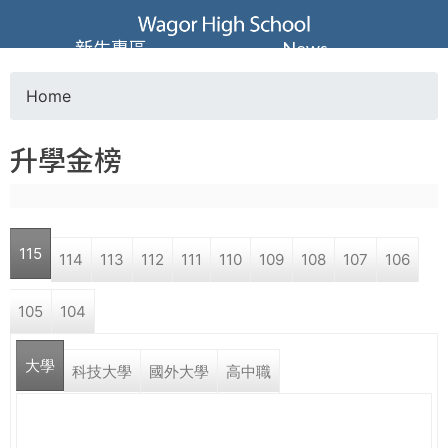
Jump to navigation
葳
新生專區
News
格
Home
Y
高
升學金榜
o
級
u
中
115
114
113
112
111
110
109
108
107
106
a
學
105
104
r
葳
大學
e
科技大學
國外大學
高中職
格
國
h
際．
國