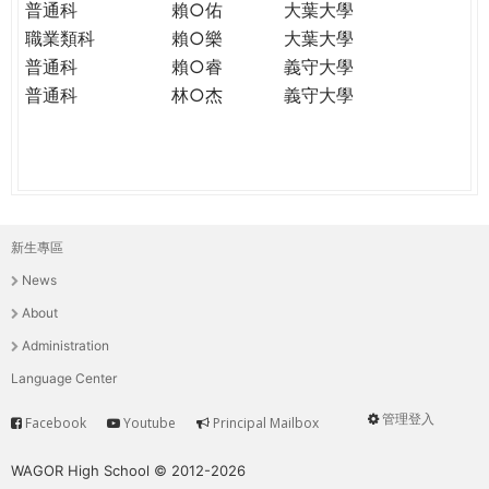
普通科
賴○佑
大葉大學
職業類科
賴○樂
大葉大學
普通科
賴○睿
義守大學
普通科
林○杰
義守大學
新生專區
主
News
選
About
單
Administration
Language Center
管理登入
Facebook
Youtube
Principal Mailbox
Service
User
menu
WAGOR High School © 2012-2026