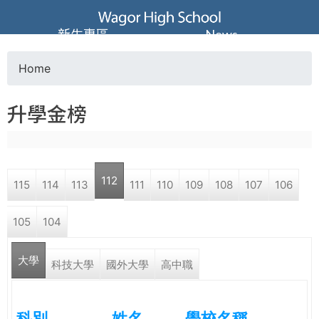
Jump to navigation
葳
新生專區
News
格
Home
Y
高
升學金榜
o
級
u
中
112
115
114
113
111
110
109
108
107
106
a
學
105
104
r
葳
大學
e
科技大學
國外大學
高中職
格
國
h
際．
科別
姓名
學校名稱
國