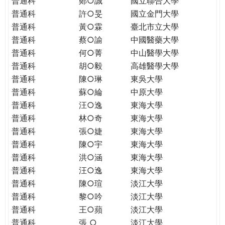
普通科
鄭○誠
國立聯合大學
THE
普通科
許○旻
國立金門大學
WORLD
TOMORROW
普通科
黃○霖
臺北市立大學
PUTTING
普通科
蔡○諭
中國醫藥大學
YOU
普通科
何○菁
中山醫學大學
ON
普通科
胡○毅
高雄醫學大學
THE
普通科
陳○琳
東吳大學
PATH
普通科
蘇○綸
中原大學
TO
普通科
汪○逸
東海大學
GLOBAL
普通科
林○奇
東海大學
CITIZENSHIP
普通科
張○婕
東海大學
普通科
陳○宇
東海大學
普通科
洪○涵
東海大學
普通科
汪○逸
東海大學
普通科
陳○瑄
淡江大學
普通科
黎○吟
淡江大學
普通科
王○蘋
淡江大學
普通科
張 ○
淡江大學