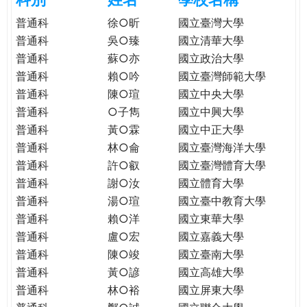
e
際
普通科
徐○昕
國立臺灣大學
葳
普通科
吳○臻
國立清華大學
r
格。
普通科
蘇○亦
國立政治大學
培
普通科
賴○吟
國立臺灣師範大學
e
養
普通科
陳○瑄
國立中央大學
具
普通科
○子雋
國立中興大學
國
際
普通科
黃○霖
國立中正大學
移
普通科
林○侖
國立臺灣海洋大學
動
普通科
許○叡
國立臺灣體育大學
力
普通科
謝○汝
國立體育大學
的
普通科
湯○瑄
國立臺中教育大學
世
普通科
賴○洋
國立東華大學
界
普通科
盧○宏
國立嘉義大學
公
普通科
陳○竣
國立臺南大學
民。
普通科
黃○諺
國立高雄大學
WAGOR
普通科
林○裕
國立屏東大學
TODAY