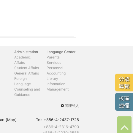
Administration
Language Center
Academic
Parental
Affairs
Services
Student Affairs
Personnel
General Affairs
Accounting
分眾
Foreign
Library
Language
Information
導覽
Counseling and
Management
Guidance
校區
捷徑
管理登入
User
menu
an [
Map
]
Tel:
+886-4-2437-1728
+886-4-2316-4790
+886-4-2230-3588