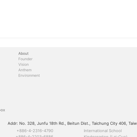
About
Founder
Vision
Anthem
Environment
box
Addr:
No. 328, Junfu 18th Rd., Beitun Dist., Taichung City 406, Taiw
+886-4-2316-4790
International School
+886-4-2203-6886
Kindergarten (Lai-Cuo)