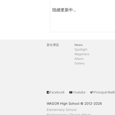
陸續更新中...
新生專區
News
主
Spotlight
Wagorians
選
Album
Gallery
單
Facebook
Youtube
Principal Mail
Service
WAGOR High School © 2012-2026
Elementary School
Kindergarten (Zhong-Ming)