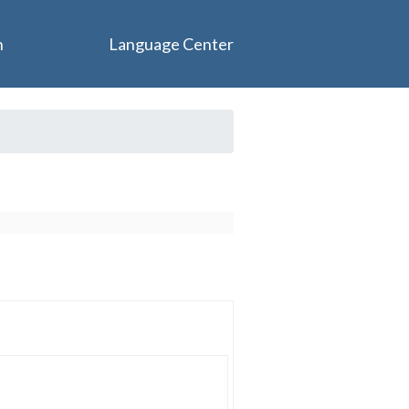
n
Language Center