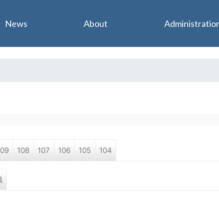
Jump to navigation
News
About
Administratio
109
108
107
106
105
104
職