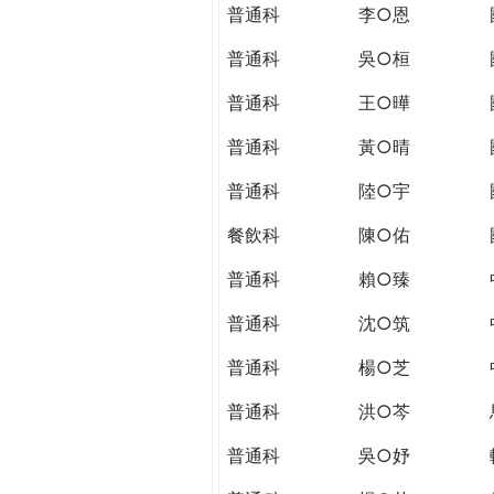
THE
普通科
李○恩
WORLD
TOMORROW
普通科
吳○桓
PUTTING
普通科
王○曄
YOU
ON
普通科
黃○晴
THE
PATH
普通科
陸○宇
TO
餐飲科
陳○佑
GLOBAL
CITIZENSHIP
普通科
賴○臻
普通科
沈○筑
普通科
楊○芝
普通科
洪○芩
普通科
吳○妤