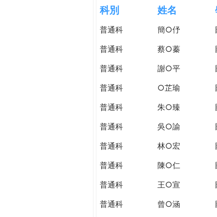
h
科別
姓名
際
葳
普通科
簡○伃
e
格。
培
普通科
蔡○蓁
r
養
具
普通科
謝○平
e
國
普通科
○芷瑜
際
移
普通科
朱○臻
動
力
普通科
吳○諭
的
普通科
林○宏
世
界
普通科
陳○仁
公
民。
普通科
王○宣
WAGOR
普通科
曾○涵
TODAY