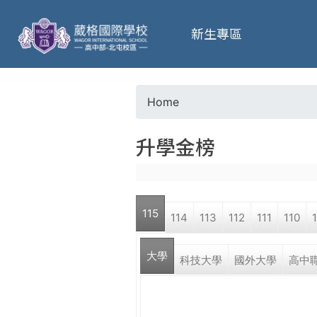
葳
新生專區
格
高
Home
Y
級
升學金榜
o
中
u
學
115
114
113
112
111
110
a
葳
大學
r
科技大學
國外大學
高中
格
國
e
際．
國