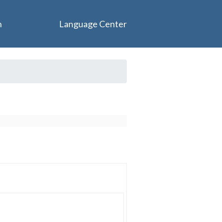
n
Language Center