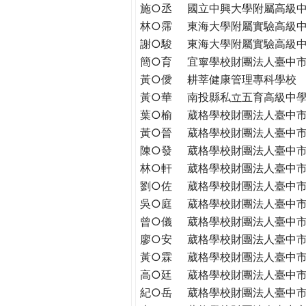
THE
施○丞
國立中興大學附屬高級
WORLD
林○霈
東海大學附屬實驗高級
TOMORROW
謝○駿
東海大學附屬實驗高級
PUTTING
簡○育
宜寧學校財團法人臺中
YOU
黃○僾
耕莘健康管理專科學校
ON
黃○華
南投縣私立五育高級中
THE
葉○榆
葳格學校財團法人臺中
PATH
黃○晉
葳格學校財團法人臺中
TO
陳○發
葳格學校財團法人臺中
GLOBAL
CITIZENSHIP
林○軒
葳格學校財團法人臺中
劉○佐
葳格學校財團法人臺中
吳○庭
葳格學校財團法人臺中
曾○儀
葳格學校財團法人臺中
廖○安
葳格學校財團法人臺中
黃○霖
葳格學校財團法人臺中
高○廷
葳格學校財團法人臺中
紀○岳
葳格學校財團法人臺中