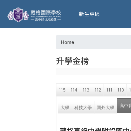
葳
新生專區
格
高
Home
Y
級
升學金榜
o
中
u
學
115
114
113
112
111
110
a
葳
高中
r
大學
科技大學
國外大學
格
國
e
際．
葳格高級中學附設國中
國