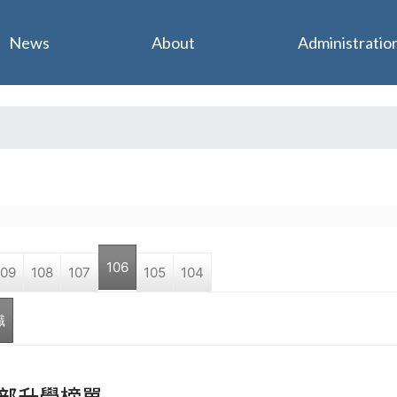
Jump to navigation
News
About
Administratio
106
109
108
107
105
104
職
部升學榜單