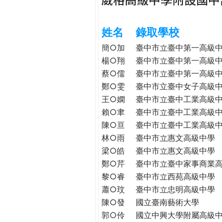
h
際
葳
姓名
錄取學校
e
格。
培
簡○加
臺中市立臺中第一高級
r
養
楊○翔
臺中市立臺中第一高級
具
蔡○儒
臺中市立臺中第一高級
e
國
鄭○雯
臺中市立臺中女子高級
際
王○嫻
臺中市立臺中工業高級
移
賴○聿
臺中市立臺中工業高級
動
陳○亘
臺中市立臺中工業高級
力
林○雨
臺中市立惠文高級中學
的
梁○皓
臺中市立惠文高級中學
世
鄭○芹
臺中市立臺中家事商業
界
黎○睿
臺中市立西苑高級中學
公
民。
蕭○玟
臺中市立忠明高級中學
WAGOR
陳○發
國立臺南藝術大學
TODAY
郭○伶
國立中興大學附屬高級