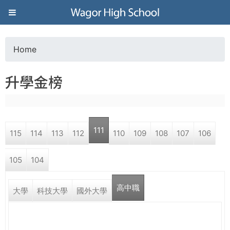
Jump to navigation
葳
格
Home
Y
高
升學金榜
o
級
u
中
111
115
114
113
112
110
109
108
107
106
a
學
105
104
r
葳
高中職
e
大學
科技大學
國外大學
格
國
h
際．
國