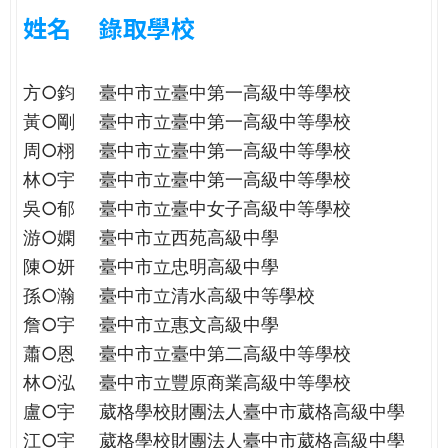
e
際
姓名
錄取學校
葳
r
格。
方○鈞
臺中市立臺中第一高級中等學校
培
e
養
黃○剛
臺中市立臺中第一高級中等學校
具
周○栩
臺中市立臺中第一高級中等學校
國
林○宇
臺中市立臺中第一高級中等學校
際
吳○郁
臺中市立臺中女子高級中等學校
移
動
游○嫻
臺中市立西苑高級中學
力
陳○妍
臺中市立忠明高級中學
的
孫○瀚
臺中市立清水高級中等學校
世
詹○宇
臺中市立惠文高級中學
界
蕭○恩
臺中市立臺中第二高級中等學校
公
民。
林○泓
臺中市立豐原商業高級中等學校
WAGOR
盧○宇
葳格學校財團法人臺中市葳格高級中學
TODAY
江○宇
葳格學校財團法人臺中市葳格高級中學