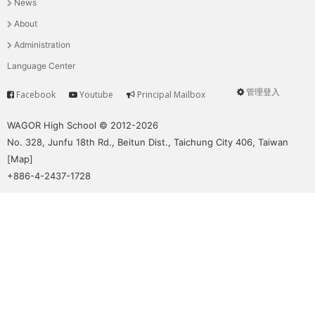
News
選
About
單
Administration
Language Center
管理登入
Facebook
Youtube
Principal Mailbox
Service
User
menu
WAGOR High School © 2012-2026
No. 328, Junfu 18th Rd., Beitun Dist., Taichung City 406, Taiwan
[
Map
]
+886-4-2437-1728