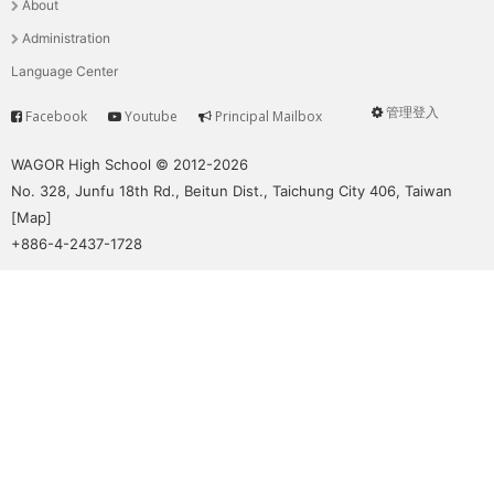
About
單
Administration
Language Center
管理登入
Facebook
Youtube
Principal Mailbox
Service
User
menu
WAGOR High School © 2012-2026
No. 328, Junfu 18th Rd., Beitun Dist., Taichung City 406, Taiwan
[
Map
]
+886-4-2437-1728