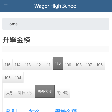
Jump to navigation
葳
格
Home
Y
高
升學金榜
o
級
u
中
110
115
114
113
112
111
109
108
107
106
a
學
105
104
r
葳
國外大學
e
大學
科技大學
高中職
格
國
h
際．
科別
姓名
學校名稱
國