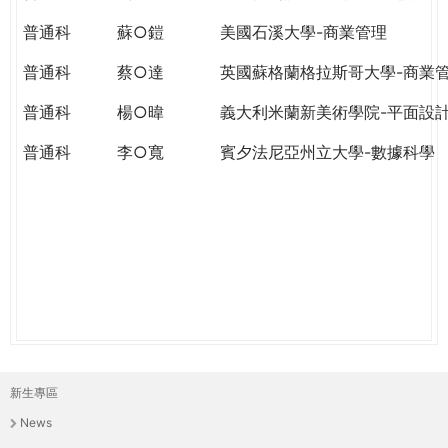
THE
WORLD
普通科
蘇○鎧
美國石溪大學-商業管理
TOMORROW
普通科
蔡○達
英國蘇格蘭格拉斯哥大學-商業
PUTTING
YOU
普通科
楊○暐
義大利米蘭新美術學院-平面設
ON
THE
普通科
李○寬
賓夕法尼亞州立大學-數據科學
PATH
TO
GLOBAL
CITIZENSHIP
新生專區
主
News
選