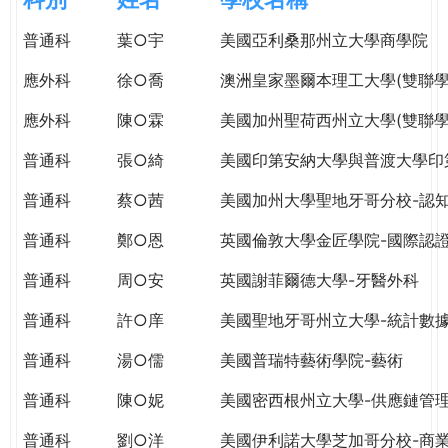
e
際
普通科
葉○宇
美國亞利桑那州立大學商學院
葳
r
格。
應外科
徐○喬
澳洲皇家墨爾本理工大學(雙聯學
培
e
養
應外科
陳○霖
美國加州聖荷西州立大學(雙聯學
具
普通科
張○綺
美國印第安納大學與普渡大學印
國
際
普通科
蔡○茜
美國加州大學聖地牙哥分校-認
移
動
普通科
鄭○恩
英國倫敦大學金匠學院-國際認
力
普通科
周○安
英國謝菲爾德大學-牙醫外科
的
世
普通科
許○庠
美國聖地牙哥州立大學-統計數
界
公
普通科
湯○儒
美國普瑞特藝術學院-藝術
民。
普通科
陳○妮
美國密西根州立大學-供應鏈管
WAGOR
TODAY
普通科
劉○洋
美國伊利諾大學芝加哥分校-商