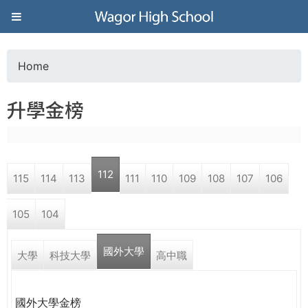
Jump to navigation
葳
格
Home
Y
高
升學金榜
o
級
u
中
112
115
114
113
111
110
109
108
107
106
a
學
105
104
r
葳
國外大學
e
大學
科技大學
高中職
格
國
h
際．
國外大學金榜
國