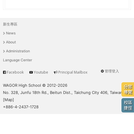
e
際
葳
r
格。
新生專區
主
培
e
News
養
選
具
About
國
單
Administration
際
Language Center
移
動
管理登入
Facebook
Youtube
Principal Mailbox
Service
User
力
的
menu
WAGOR High School © 2012-2026
分眾
世
導覽
No. 328, Junfu 18th Rd., Beitun Dist., Taichung City 406, Taiwan
界
[
Map
]
校區
公
+886-4-2437-1728
捷徑
民。
WAGOR
TODAY