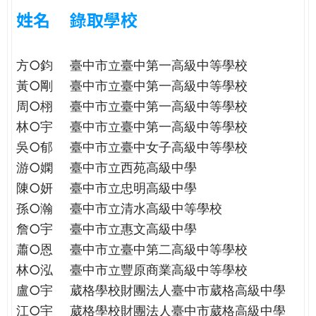
e
際
姓名
錄取學校
葳
r
格。
方○鈞
臺中市立臺中第一高級中等學校
培
e
養
黃○剛
臺中市立臺中第一高級中等學校
具
周○栩
臺中市立臺中第一高級中等學校
國
林○宇
臺中市立臺中第一高級中等學校
際
吳○郁
臺中市立臺中女子高級中等學校
移
動
游○嫻
臺中市立西苑高級中學
力
陳○妍
臺中市立忠明高級中學
的
孫○瀚
臺中市立清水高級中等學校
世
詹○宇
臺中市立惠文高級中學
界
蕭○恩
臺中市立臺中第二高級中等學校
公
民。
林○泓
臺中市立豐原商業高級中等學校
WAGOR
盧○宇
葳格學校財團法人臺中市葳格高級中學
TODAY
江○宇
葳格學校財團法人臺中市葳格高級中學