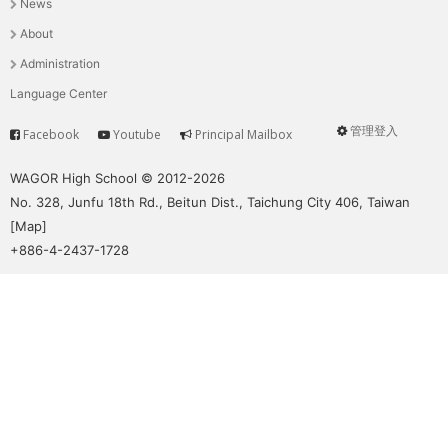
News
選
About
單
Administration
Language Center
管理登入
Facebook
Youtube
Principal Mailbox
Service
User
menu
WAGOR High School © 2012-2026
No. 328, Junfu 18th Rd., Beitun Dist., Taichung City 406, Taiwan
[
Map
]
+886-4-2437-1728