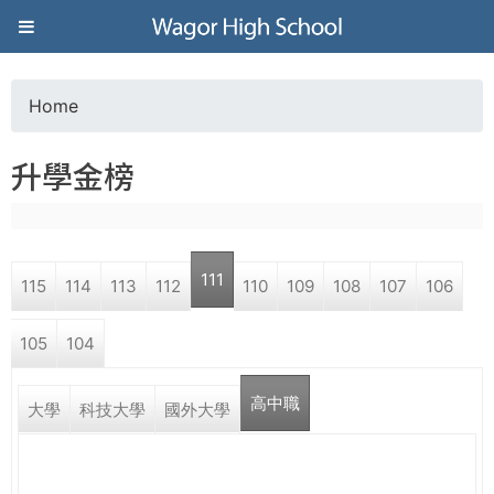
Jump to navigation
葳
格
Home
Y
高
升學金榜
o
級
u
中
111
115
114
113
112
110
109
108
107
106
a
學
105
104
r
葳
高中職
e
大學
科技大學
國外大學
格
國
h
際．
國