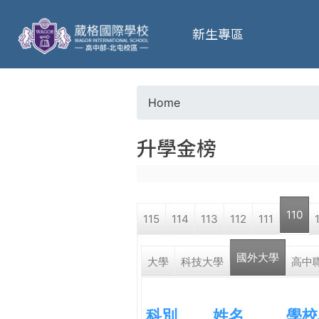
葳
新生專區
格
高
Home
Y
級
升學金榜
o
中
u
學
110
115
114
113
112
111
a
葳
國外大學
r
大學
科技大學
高中
格
國
e
際．
科別
姓名
學校
國