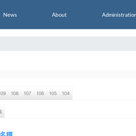
Jump to navigation
News
About
Administratio
109
108
107
106
105
104
職
名稱