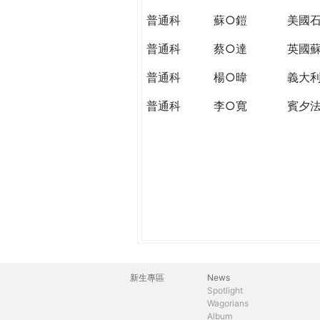
THE
普通科
蘇○鎧
美國石
WORLD
TOMORROW
普通科
蔡○達
英國
PUTTING
YOU
普通科
楊○暐
義大
ON
普通科
李○寬
賓夕
THE
PATH
TO
GLOBAL
CITIZENSHIP
新生專區
News
主
Spotlight
Wagorians
選
Album