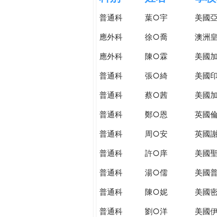
h
際
普通科
葉○宇
美國
葳
e
格。
應外科
徐○喬
澳洲皇
培
r
應外科
陳○霖
美國加
養
具
普通科
張○綺
美國
e
國
際
普通科
蔡○茜
美國
移
普通科
鄭○恩
英國
動
力
普通科
周○安
英國謝
的
世
普通科
許○庠
美國
界
普通科
湯○儒
美國普
公
民。
普通科
陳○妮
美國
WAGOR
TODAY
普通科
劉○洋
美國