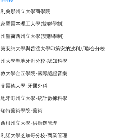
亞利桑那州立大學商學院
家墨爾本理工大學(雙聯學制)
州聖荷西州立大學(雙聯學制)
印第安納大學與普渡大學印第安納波利斯聯合分校
加州大學聖地牙哥分校-認知科學
倫敦大學金匠學院-國際認證音樂
菲爾德大學-牙醫外科
聖地牙哥州立大學-統計數據科學
瑞特藝術學院-藝術
密西根州立大學-供應鏈管理
伊利諾大學芝加哥分校-商業管理