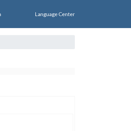
n
Language Center