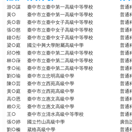
e
際
游○謀
臺中市立臺中第一高級中等學校
普通
葳
黃○
臺中市立臺中第一高級中等學校
普通
r
格。
吳○蓉
臺中市立臺中女子高級中等學校
普通
培
張○慈
臺中市立臺中女子高級中等學校
普通
e
養
鐘○彤
臺中市立臺中女子高級中等學校
普通
具
梁○庭
國立中興大學附屬高級中學
普通
國
邱○惟
臺中市立臺中第二高級中等學校
普通
際
林○葎
臺中市立臺中第二高級中等學校
普通
移
李○祐
臺中市立臺中第二高級中等學校
普通
動
劉○瑜
臺中市立忠明高級中學
普通
力
陳○芸
臺中市立西苑高級中學
普通
的
世
黃○庭
臺中市立西苑高級中學
普通
界
高○恩
臺中市立惠文高級中學
普通
公
賴○元
臺中市立惠文高級中學
普通
民。
王○
臺中市立清水高級中等學校
普通
WAGOR
張○婷
國立竹山高級中學
廣告
TODAY
劉○榛
葳格高級中學
普通