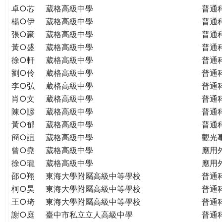
THE
卓○芯
葳格高級中學
普通
WORLD
楊○伊
葳格高級中學
普通
TOMORROW
張○豪
葳格高級中學
普通
PUTTING
黃○盛
葳格高級中學
普通
YOU
徐○軒
葳格高級中學
普通
ON
劉○伶
葳格高級中學
普通
THE
PATH
李○弘
葳格高級中學
普通
TO
肖○文
葳格高級中學
普通
GLOBAL
陳○諺
葳格高級中學
普通
CITIZENSHIP
黃○郁
葳格高級中學
普通
簡○誼
葳格高級中學
觀光
曾○堯
葳格高級中學
應用
徐○瓏
葳格高級中學
應用
邵○翔
東海大學附屬高級中等學校
普通
柯○昊
東海大學附屬高級中等學校
普通
王○琦
東海大學附屬高級中等學校
普通
謝○庭
臺中市私立立人高級中學
普通