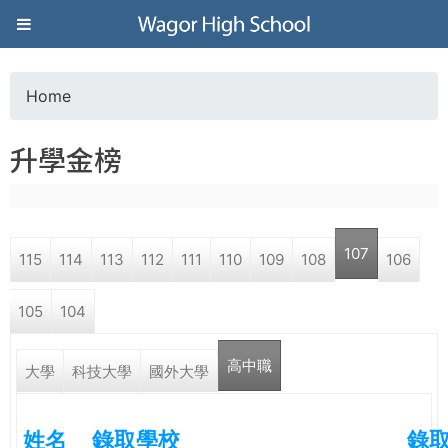
Jump to navigation
葳
格
Home
Y
高
升學金榜
o
級
u
中
107
115
114
113
112
111
110
109
108
106
a
學
105
104
r
葳
高中職
e
大學
科技大學
國外大學
格
國
h
際．
姓名
錄取學校
錄
國