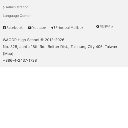
單
Administration
Language Center
管理登入
Facebook
Youtube
Principal Mailbox
Service
User
menu
WAGOR High School © 2012-2026
No. 328, Junfu 18th Rd., Beitun Dist., Taichung City 406, Taiwan
[
Map
]
+886-4-2437-1728