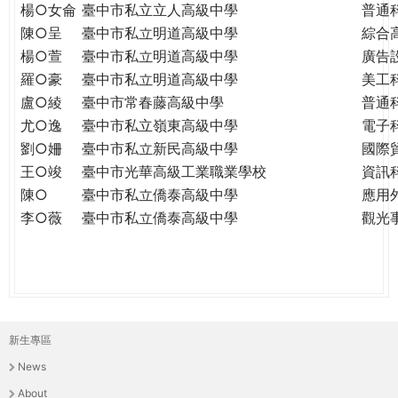
楊○女侖
臺中市私立立人高級中學
普通
陳○呈
臺中市私立明道高級中學
綜合
楊○萱
臺中市私立明道高級中學
廣告
羅○豪
臺中市私立明道高級中學
美工
盧○綾
臺中市常春藤高級中學
普通
尤○逸
臺中市私立嶺東高級中學
電子
劉○姍
臺中市私立新民高級中學
國際
王○竣
臺中市光華高級工業職業學校
資訊
陳○
臺中市私立僑泰高級中學
應用
李○薇
臺中市私立僑泰高級中學
觀光
新生專區
主
News
選
About