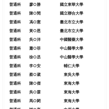
THE
普通科
廖○勝
國立東華大學
WORLD
TOMORROW
普通科
陳○閔
國立聯合大學
PUTTING
普通科
馮○憲
臺北市立大學
YOU
ON
普通科
黃○恩
臺北市立大學
THE
普
通科
吳○洋
中國醫藥大學
PATH
TO
普通科
蕭○菲
中山醫學大學
GLOBAL
普通科
徐○丞
中山醫學大學
CITIZENSHIP
普通科
李○安
輔仁大學
普通科
蔡○葳
東吳大學
普通科
陳○傑
東海大學
普通科
吳○霖
東海大學
普通科
馬○閎
東海大學