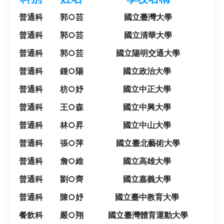
e
際
普通科
郭○芸
國立臺灣大學
葳
r
格。
普通科
郭○芸
國立清華大學
培
普通科
郭○芸
國立陽明交通大學
e
養
具
普通科
鍾○陽
國立政治大學
國
普通科
枋○妤
國立中正大學
際
移
普通科
王○森
國立中興大學
動
普通科
林○昇
國立中山大學
力
的
普通科
張○萍
國立臺北藝術大學
世
普通科
詹○維
國立高雄大學
界
公
普通科
劉○齊
國立嘉義大學
民。
普通科
陳○妤
國立臺中教育大學
WAGOR
TODAY
餐飲科
嚴○翔
國立
臺灣體育運動大學