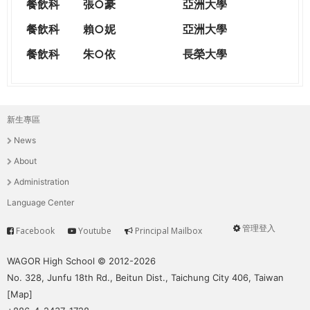
餐飲科
張○豪
亞洲大學
餐飲科
賴○妮
亞洲大學
餐飲科
朱○依
長榮大學
新生專區
主
News
選
About
單
Administration
Language Center
管理登入
Facebook
Youtube
Principal Mailbox
Service
User
menu
WAGOR High School © 2012-2026
No. 328, Junfu 18th Rd., Beitun Dist., Taichung City 406, Taiwan
[
Map
]