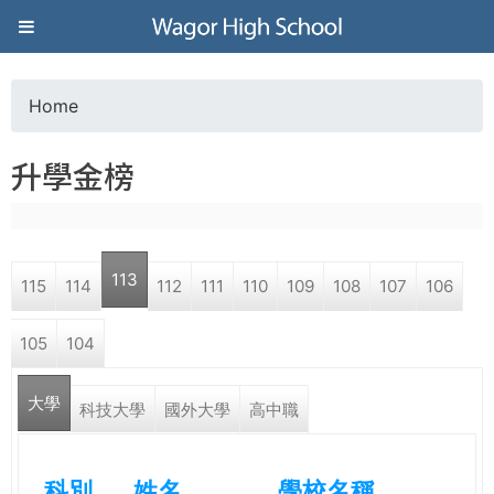
Jump to navigation
葳
格
Home
Y
高
升學金榜
o
級
u
中
113
115
114
112
111
110
109
108
107
106
a
學
105
104
r
葳
大學
e
科技大學
國外大學
高中職
格
國
h
際．
科別
姓名
學校名稱
國