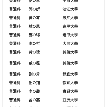
普通科
謝○享
中原大學
普通科
郭○妡
淡江大學
普通科
黃○芩
淡江大學
普通科
林○恩
逢甲大學
普通科
鄭○璿
逢甲大學
普通科
李○哲
大同大學
普通科
黃○瑄
銘傳大學
普通科
戴○薇
銘傳大學
普通科
劉○芳
靜宜大學
普通科
謝○翔
靜宜大學
普通科
李○馨
實踐大學
普通科
曾○惠
亞洲大學