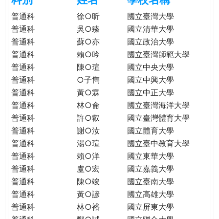
e
際
普通科
徐○昕
國立臺灣大學
葳
普通科
吳○臻
國立清華大學
r
格。
普通科
蘇○亦
國立政治大學
培
普通科
賴○吟
國立臺灣師範大學
e
養
普通科
陳○瑄
國立中央大學
具
普通科
○子雋
國立中興大學
國
際
普通科
黃○霖
國立中正大學
移
普通科
林○侖
國立臺灣海洋大學
動
普通科
許○叡
國立臺灣體育大學
力
普通科
謝○汝
國立體育大學
的
普通科
湯○瑄
國立臺中教育大學
世
普通科
賴○洋
國立東華大學
界
普通科
盧○宏
國立嘉義大學
公
普通科
陳○竣
國立臺南大學
民。
普通科
黃○諺
國立高雄大學
WAGOR
普通科
林○裕
國立屏東大學
TODAY