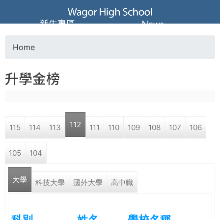
Jump to navigation
葳
新生專區
News
格
Home
Y
高
升學金榜
o
級
u
中
112
115
114
113
111
110
109
108
107
106
a
學
105
104
r
葳
大學
e
科技大學
國外大學
高中職
格
國
h
際．
科別
姓名
學校名稱
國