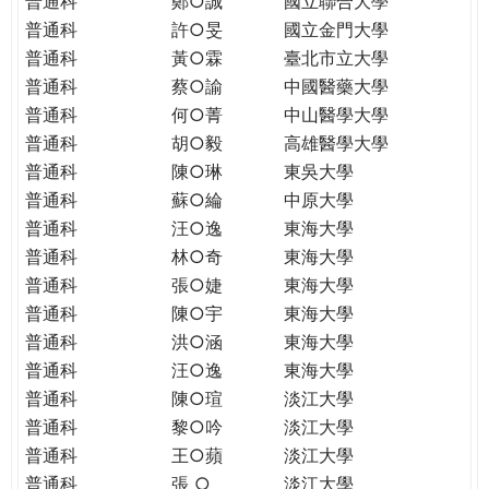
普通科
鄭○誠
國立聯合大學
THE
普通科
許○旻
國立金門大學
WORLD
TOMORROW
普通科
黃○霖
臺北市立大學
PUTTING
普通科
蔡○諭
中國醫藥大學
YOU
普通科
何○菁
中山醫學大學
ON
普通科
胡○毅
高雄醫學大學
THE
普通科
陳○琳
東吳大學
PATH
普通科
蘇○綸
中原大學
TO
普通科
汪○逸
東海大學
GLOBAL
普通科
林○奇
東海大學
CITIZENSHIP
普通科
張○婕
東海大學
普通科
陳○宇
東海大學
普通科
洪○涵
東海大學
普通科
汪○逸
東海大學
普通科
陳○瑄
淡江大學
普通科
黎○吟
淡江大學
普通科
王○蘋
淡江大學
普通科
張 ○
淡江大學