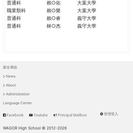
普通科
賴○佑
大葉大學
職業類科
賴○樂
大葉大學
普通科
賴○睿
義守大學
普通科
林○杰
義守大學
新生專區
主
News
選
About
單
Administration
Language Center
管理登入
Facebook
Youtube
Principal Mailbox
Service
User
menu
WAGOR High School © 2012-2026