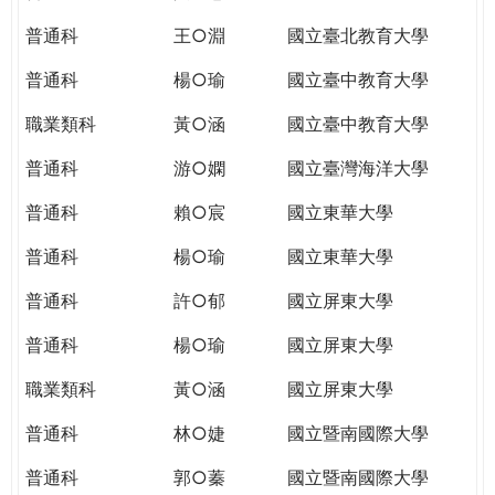
THE
WORLD
普通科
王○淵
國立臺北教育大學
TOMORROW
普通科
楊○瑜
國立臺中教育大學
PUTTING
YOU
職業類科
黃○涵
國立臺中教育大學
ON
THE
普通科
游○嫻
國立臺灣海洋大學
PATH
普通科
賴○宸
國立東華大學
TO
GLOBAL
普通科
楊○瑜
國立東華大學
CITIZENSHIP
普通科
許○郁
國立屏東大學
普通科
楊○瑜
國立屏東大學
職業類科
黃○涵
國立屏東大學
普通科
林○婕
國立暨南國際大學
普通科
郭○蓁
國立暨南國際大學