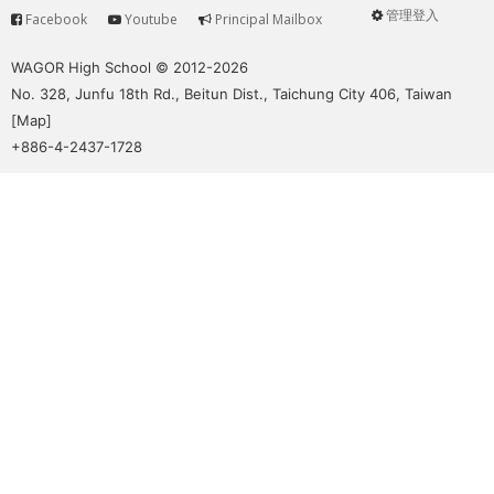
管理登入
Facebook
Youtube
Principal Mailbox
Service
User
menu
WAGOR High School © 2012-2026
No. 328, Junfu 18th Rd., Beitun Dist., Taichung City 406, Taiwan
[
Map
]
+886-4-2437-1728