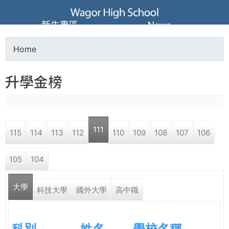
Jump to navigation
葳
新生專區
News
格
Home
Y
高
升學金榜
o
級
u
中
111
115
114
113
112
110
109
108
107
106
a
學
105
104
r
葳
大學
e
科技大學
國外大學
高中職
格
國
h
際．
科別
姓名
學校名稱
國