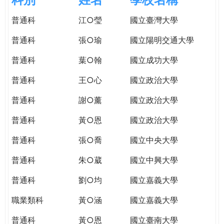
e
際
普通科
江○瑩
國立臺灣大學
葳
r
格。
普通科
張○瑜
國立陽明交通大學
培
e
養
普通科
葉○翰
國立成功大學
具
普通科
王○心
國立政治大學
國
際
普通科
謝○薰
國立政治大學
移
動
普通科
黃○恩
國立政治大學
力
普通科
張○喬
國立中央大學
的
世
普通科
朱○葳
國立中興大學
界
公
普通科
劉○均
國立嘉義大學
民。
職業類科
黃○涵
國立嘉義大學
WAGOR
TODAY
普通科
黃○恩
國立臺南大學