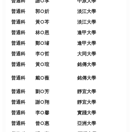
普通科
謝○享
中原大學
普通科
郭○妡
淡江大學
普通科
黃○芩
淡江大學
普通科
林○恩
逢甲大學
普通科
鄭○璿
逢甲大學
普通科
李○哲
大同大學
普通科
黃○瑄
銘傳大學
普通科
戴○薇
銘傳大學
普通科
劉○芳
靜宜大學
普通科
謝○翔
靜宜大學
普通科
李○馨
實踐大學
普通科
曾○惠
亞洲大學