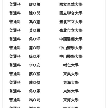
THE
普通科
廖○勝
國立東華大學
WORLD
TOMORROW
普通科
陳○閔
國立聯合大學
PUTTING
普通科
馮○憲
臺北市立大學
YOU
ON
普通科
黃○恩
臺北市立大學
THE
普
通科
吳○洋
中國醫藥大學
PATH
TO
普通科
蕭○菲
中山醫學大學
GLOBAL
普通科
徐○丞
中山醫學大學
CITIZENSHIP
普通科
李○安
輔仁大學
普通科
蔡○葳
東吳大學
普通科
陳○傑
東海大學
普通科
吳○霖
東海大學
普通科
馬○閎
東海大學