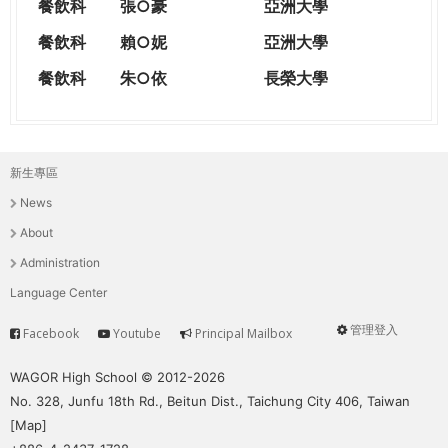
餐飲科
張○豪
亞洲大學
餐飲科
賴○妮
亞洲大學
餐飲科
朱○依
長榮大學
新生專區
主
News
選
About
單
Administration
Language Center
管理登入
Facebook
Youtube
Principal Mailbox
Service
User
menu
WAGOR High School © 2012-2026
No. 328, Junfu 18th Rd., Beitun Dist., Taichung City 406, Taiwan
[
Map
]