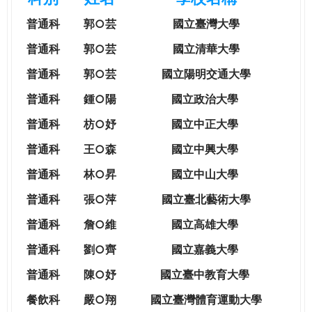
e
際
普通科
郭○芸
國立臺灣大學
葳
r
格。
普通科
郭○芸
國立清華大學
培
普通科
郭○芸
國立陽明交通大學
e
養
具
普通科
鍾○陽
國立政治大學
國
普通科
枋○妤
國立中正大學
際
移
普通科
王○森
國立中興大學
動
普通科
林○昇
國立中山大學
力
的
普通科
張○萍
國立臺北藝術大學
世
普通科
詹○維
國立高雄大學
界
公
普通科
劉○齊
國立嘉義大學
民。
普通科
陳○妤
國立臺中教育大學
WAGOR
TODAY
餐飲科
嚴○翔
國立
臺灣體育運動大學