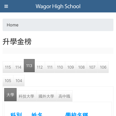
Jump to navigation
葳
格
Home
Y
高
升學金榜
o
級
u
中
113
115
114
112
111
110
109
108
107
106
a
學
105
104
r
葳
大學
e
科技大學
國外大學
高中職
格
國
h
際．
科別
姓名
學校名稱
國