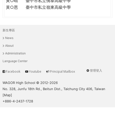
黃○晴
臺中市私立僑泰高級中學
黃○恩
臺中市私立嶺東高級中學
新生專區
主
News
選
About
單
Administration
Language Center
管理登入
Facebook
Youtube
Principal Mailbox
Service
User
menu
WAGOR High School © 2012-2026
No. 328, Junfu 18th Rd., Beitun Dist., Taichung City 406, Taiwan
[
Map
]
+886-4-2437-1728