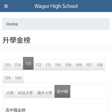
Jump to navigation
葳
格
Home
Y
高
升學金榜
o
級
u
中
113
115
114
112
111
110
109
108
107
106
a
學
105
104
r
葳
高中職
e
大學
科技大學
國外大學
格
國
h
際．
高中職金榜
國