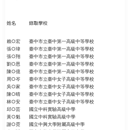
e
際
葳
r
格。
姓名
錄取學校
培
e
養
具
賴○宏
臺中市立臺中第一高級中等學校
國
張○瑋
臺中市立臺中第一高級中等學校
際
張○翔
臺中市立臺中第一高級中等學校
移
劉○恩
臺中市立臺中第一高級中等學校
動
陳○億
臺中市立臺中第一高級中等學校
力
周○岑
臺中市立臺中女子高級中等學校
的
吳○家
臺中市立臺中女子高級中等學校
世
陳○晴
臺中市立臺中女子高級中等學校
界
林○安
臺中市立臺中女子高級中等學校
公
邱○芸
國立中科實驗高級中學
民。
黃○魁
國立中科實驗高級中學
WAGOR
謝○霓
國立中興大學附屬高級中學
TODAY