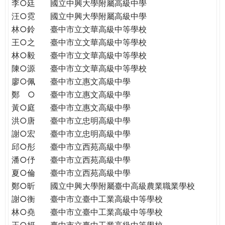
THE
李○廷
國立中興大學附屬高級中學
WORLD
汪○霓
國立中興大學附屬高級中學
TOMORROW
林○鈴
臺中市立文華高級中等學校
PUTTING
王○之
臺中市立文華高級中等學校
YOU
林○毅
臺中市立文華高級中等學校
ON
陳○源
臺中市立文華高級中等學校
THE
廖○佩
臺中市立惠文高級中學
PATH
鄭 ○
臺中市立惠文高級中學
TO
黃○庭
臺中市立惠文高級中學
GLOBAL
洪○唐
臺中市立忠明高級中學
CITIZENSHIP
謝○宏
臺中市立忠明高級中學
邱○彤
臺中市立西苑高級中學
潘○伃
臺中市立西苑高級中學
夏○倫
臺中市立西苑高級中學
鄭○昕
國立中興大學附屬臺中高級農業職業學校
謝○衡
臺中市立臺中工業高級中等學校
林○堯
臺中市立臺中工業高級中等學校
王○妍
臺中市立臺中工業高級中等學校