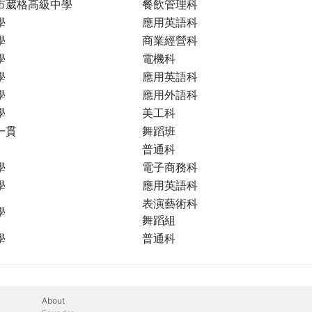
市葳格高級中學
餐飲管理科
學
應用英語科
學
商業經營科
學
電機科
學
應用英語科
學
應用外語科
學
美工科
一貫
舞蹈班
普通科
學
電子商務科
學
應用英語科
表演藝術科
學
舞蹈組
學
普通科
About