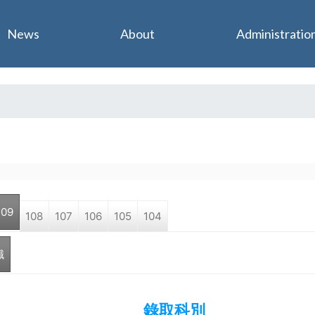
Jump to navigation
News
About
Administratio
109
108
107
106
105
104
職
錄取科別