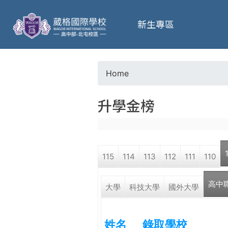
葳
新生專區
格
高
Home
Y
級
升學金榜
o
中
u
學
115
114
113
112
111
110
a
葳
高中
r
大學
科技大學
國外大學
格
國
e
際．
姓名
錄取學校
國