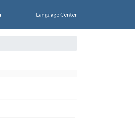
n
Language Center