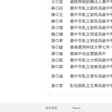
王○棠
葳格學校財團法人臺中
蘇○誼
臺中市私立新民高級中
陳○元
臺中市私立新民高級中
陳○承
臺中市私立新民高級中
黃○珈
臺中市私立新民高級中
魏○穗
臺中市私立明道高級中
詹○聿
臺中市私立明道高級中
張○婕
臺南應用科技大學七年
康○璇
臺南中信金實驗高中
張○凱
臺中市私立大明高級中
顏○潁
臺中市私立嶺東高級中
莫○涵
臺中市私立青年高級中
葉○萱
彰化縣私立文興高級中
新生專區
News
主