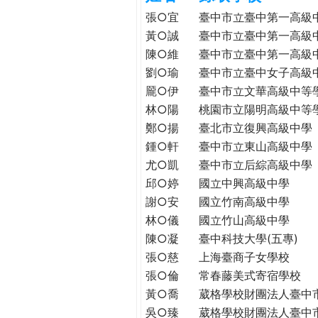
h
際
張○宜
臺中市立臺中第一高級
葳
黃○誠
臺中市立臺中第一高級
e
格。
陳○維
臺中市立臺中第一高級
培
劉○瑜
臺中市立臺中女子高級
r
養
龎○伊
臺中市立文華高級中等
具
林○陽
桃園市立陽明高級中等
e
國
鄭○揚
臺北市立復興高級中學
際
鍾○軒
臺中市立東山高級中學
移
尤○凱
臺中市立后綜高級中學
動
邱○婷
國立中興高級中學
力
謝○安
國立竹南高級中學
的
世
林○儀
國立竹山高級中學
界
陳○凝
臺中科技大學(五專)
公
張○慈
上海臺商子女學校
民。
張○倫
常春藤美式寄宿學校
WAGOR
黃○喬
葳格學校財團法人臺中
TODAY
吳○臻
葳格學校財團法人臺中