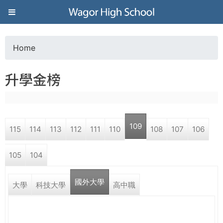
Jump to navigation
葳
格
Home
Y
高
升學金榜
o
級
u
中
109
115
114
113
112
111
110
108
107
106
a
學
105
104
r
葳
國外大學
e
大學
科技大學
高中職
格
國
h
際．
國