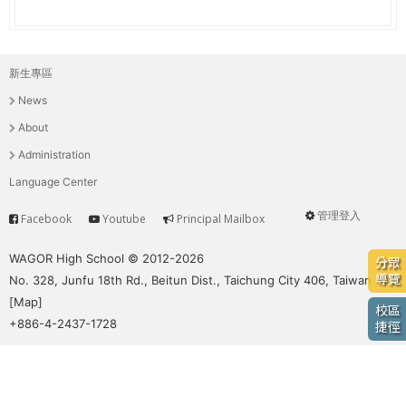
e
際
葳
r
格。
新生專區
主
培
e
News
養
選
具
About
國
單
Administration
際
Language Center
移
動
管理登入
Facebook
Youtube
Principal Mailbox
Service
User
力
的
menu
WAGOR High School © 2012-2026
分眾
世
導覽
No. 328, Junfu 18th Rd., Beitun Dist., Taichung City 406, Taiwan
界
[
Map
]
校區
公
+886-4-2437-1728
捷徑
民。
WAGOR
TODAY