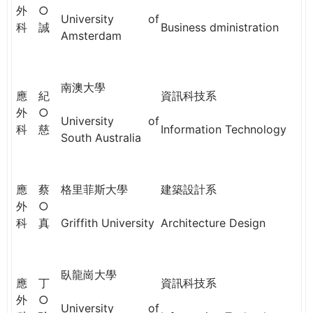
THE
外
○
University of
WORLD
科
誠
Business dministration
Amsterdam
TOMORROW
PUTTING
YOU
ON
南澳大學
應
紀
資訊科技系
THE
外
○
PATH
University of
科
慈
Information Technology
TO
South Australia
GLOBAL
CITIZENSHIP
應
蔡
格里菲斯大學
建築設計系
外
○
科
真
Griffith University
Architecture Design
臥龍崗大學
應
丁
資訊科技系
外
○
University of