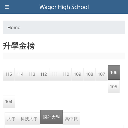
Jump to navigation
葳
格
Home
Y
高
升學金榜
o
級
u
中
106
115
114
113
112
111
110
109
108
107
a
學
105
r
葳
104
e
格
國
國外大學
h
大學
科技大學
高中職
際．
國