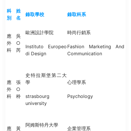
e
際
科
姓
葳
錄取學校
錄取科系
別
名
r
格。
培
歐洲設計學院
時尚行銷系
e
養
應
吳
具
外
○
Instituto Europeo
Fashion Marketing And
國
科
芮
di Design
Communication
際
移
動
史特拉斯堡第二大
力
應
張
學
心理學系
的
外
○
世
科
秢
strasbourg
Psychology
界
university
公
民。
WAGOR
阿姆斯特丹大學
TODAY
應
黃
企業管理系