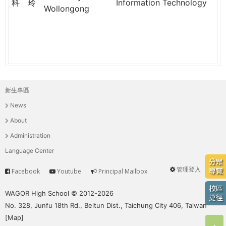
科
玲
Information Technology
Wollongong
新生專區
主
News
選
About
單
Administration
Language Center
分眾
管理登入
導覽
Facebook
Youtube
Principal Mailbox
Service
User
校區
menu
WAGOR High School © 2012-2026
捷徑
No. 328, Junfu 18th Rd., Beitun Dist., Taichung City 406, Taiwan
[
Map
]