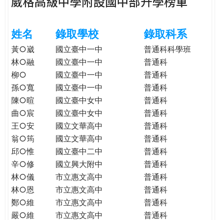
葳格高級中學附設國中部升學榜單
e
際
葳
r
姓名
錄取學校
錄取科系
格。
培
黃○崴
國立臺中一中
普通科科學班
e
養
林○融
國立臺中一中
普通科
具
柳○
國立臺中一中
普通科
國
孫○寬
國立臺中一中
普通科
際
陳○暄
國立臺中女中
普通科
移
曲○宸
國立臺中女中
普通科
動
王○安
國立文華高中
普通科
力
翁○筠
國立文華高中
普通科
的
邱○惟
國立臺中二中
普通科
世
界
辛○修
國立興大附中
普通科
公
林○儀
市立惠文高中
普通科
民。
林○恩
市立惠文高中
普通科
WAGOR
鄭○維
市立惠文高中
普通科
TODAY
嚴○維
市立惠文高中
普通科