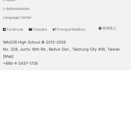
單
Administration
Language Center
管理登入
Facebook
Youtube
Principal Mailbox
Service
User
menu
WAGOR High School © 2012-2026
No. 328, Junfu 18th Rd., Beitun Dist., Taichung City 406, Taiwan
[
Map
]
+886-4-2437-1728