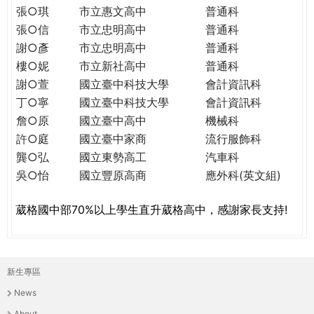
THE
張○琪
市立惠文高中
普通科
WORLD
張○信
市立忠明高中
普通科
TOMORROW
謝○彥
市立忠明高中
普通科
PUTTING
樓○妮
市立新社高中
普通科
YOU
謝○萱
國立臺中科技大學
會計資訊科
ON
丁○寧
國立臺中科技大學
會計資訊科
THE
詹○原
國立臺中高中
機械科
PATH
TO
許○庭
國立臺中家商
流行服飾科
GLOBAL
龔○弘
國立東勢高工
汽車科
CITIZENSHIP
吳○怡
國立豐原高商
應外科(英文組)
葳格國中部70%以上學生直升葳格高中，感謝家長支持!
新生專區
主
News
選
About