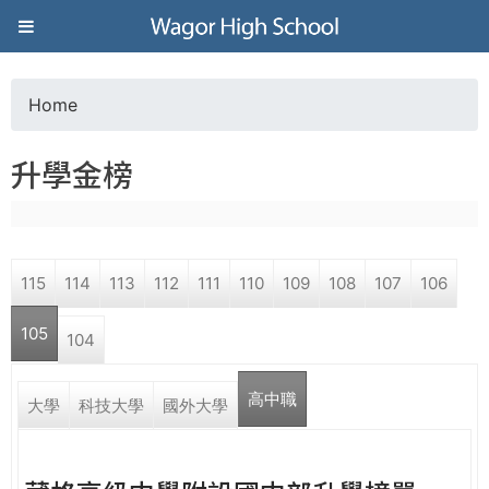
Jump to navigation
葳
格
Home
Y
高
升學金榜
o
級
u
中
115
114
113
112
111
110
109
108
107
106
a
學
105
104
r
葳
高中職
e
大學
科技大學
國外大學
格
國
h
際．
國