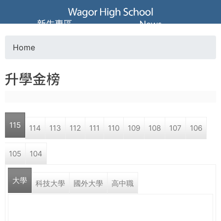
Jump to navigation
葳
新生專區
News
格
Home
Y
高
升學金榜
o
級
u
中
115
114
113
112
111
110
109
108
107
106
a
學
105
104
r
葳
大學
e
科技大學
國外大學
高中職
格
國
h
際．
國