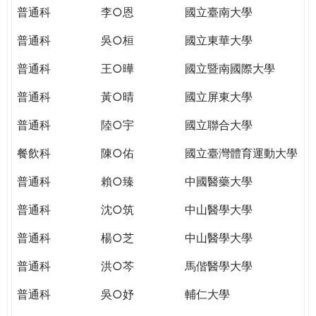
THE
普通科
李○恩
國立臺南大學
WORLD
TOMORROW
普通科
吳○桓
國立東華大學
PUTTING
普通科
王○曄
國立暨南國際大學
YOU
ON
普通科
黃○晴
國立屏東大學
THE
PATH
普通科
陸○宇
國立聯合大學
TO
餐飲科
陳○佑
國立臺灣體育運動大學
GLOBAL
CITIZENSHIP
普通科
賴○臻
中國醫藥大學
普通科
沈○筑
中山醫學大學
普通科
楊○芝
中山醫學大學
普通科
洪○芩
馬偕醫學大學
普通科
吳○妤
輔仁大學