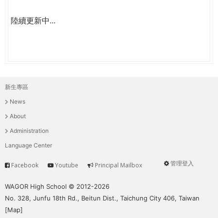
陸續更新中...
新生專區
主
News
選
About
單
Administration
Language Center
管理登入
Facebook
Youtube
Principal Mailbox
Service
User
menu
WAGOR High School © 2012-2026
No. 328, Junfu 18th Rd., Beitun Dist., Taichung City 406, Taiwan
[
Map
]