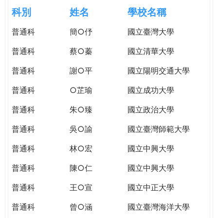
e
際
科別
姓名
學校名稱
葳
r
普通科
簡○伃
國立臺灣大學
格。
培
普通科
蔡○蓁
國立清華大學
e
養
具
普通科
謝○平
國立陽明交通大學
國
普通科
○芷瑜
國立成功大學
際
移
普通科
朱○臻
國立政治大學
動
力
普通科
吳○諭
國立臺灣師範大學
的
普通科
林○宏
國立中興大學
世
界
普通科
陳○仁
國立中興大學
公
民。
普通科
王○宣
國立中正大學
WAGOR
普通科
曾○涵
國立臺灣海洋大學
TODAY