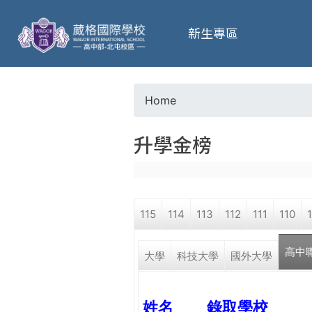
葳
新生專區
格
高
Home
Y
級
升學金榜
o
中
u
學
115
114
113
112
111
110
a
葳
高中
r
大學
科技大學
國外大學
格
國
e
際．
姓名
錄取學校
國