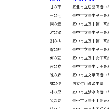
h
際
甘○宇
臺北市立建國高級中
葳
王○翔
臺中市立臺中第一高
e
格。
培
周○壹
臺中市立臺中第一高
r
養
游○箴
臺中市立臺中第一高
具
e
國
劉○杰
臺中市立臺中第一高
際
翁○勳
臺中市立臺中第一高
移
動
何○萱
臺中市立臺中女子高
力
侯○岑
臺中市立臺中女子高
的
陳○霖
臺中市立文華高級中
世
界
林○億
國立竹山高級中學
公
林○歷
臺中市立清水高級中
民。
WAGOR
吳○睿
臺中市立臺中工業高
TODAY
楊○安
臺中市立臺中工業高