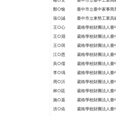
THE
WORLD
鄭○愉
臺中市立臺中家事商
TOMORROW
張○誠
臺中市立東勢工業高
PUTTING
YOU
王○心
葳格學校財團法人臺
ON
王○淵
葳格學校財團法人臺
THE
PATH
王○琪
葳格學校財團法人臺
TO
江○恩
葳格學校財團法人臺
GLOBAL
CITIZENSHIP
吳○儒
葳格學校財團法人臺
李○瑀
葳格學校財團法人臺
周○沂
葳格學校財團法人臺
林○廷
葳格學校財團法人臺
施○嘉
葳格學校財團法人臺
洪○佑
葳格學校財團法人臺