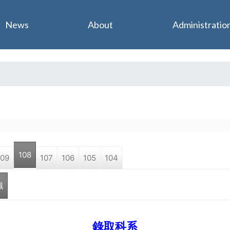
Jump to navigation
News
About
Administratio
108
109
107
106
105
104
職
錄取科系