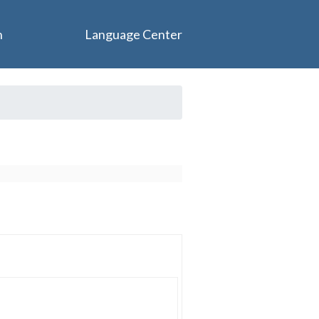
n
Language Center