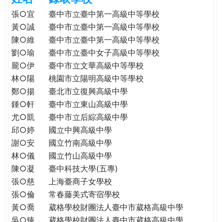
e
際
張○宜
臺中市立臺中第一高級中等學校
葳
黃○誠
臺中市立臺中第一高級中等學校
r
格。
陳○維
臺中市立臺中第一高級中等學校
培
劉○瑜
臺中市立臺中女子高級中等學校
e
養
龎○伊
臺中市立文華高級中等學校
具
林○陽
桃園市立陽明高級中等學校
國
鄭○揚
臺北市立復興高級中學
際
鍾○軒
臺中市立東山高級中學
移
尤○凱
臺中市立后綜高級中學
動
力
邱○婷
國立中興高級中學
的
謝○安
國立竹南高級中學
世
林○儀
國立竹山高級中學
界
陳○凝
臺中科技大學(五專)
公
張○慈
上海臺商子女學校
民。
張○倫
常春藤美式寄宿學校
WAGOR
黃○喬
葳格學校財團法人臺中市葳格高級中學
TODAY
吳○臻
葳格學校財團法人臺中市葳格高級中學