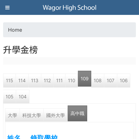
Jump to navigation
葳
格
Home
Y
高
升學金榜
o
級
u
中
109
115
114
113
112
111
110
108
107
106
a
學
105
104
r
葳
高中職
e
大學
科技大學
國外大學
格
國
h
際．
姓名
錄取學校
國