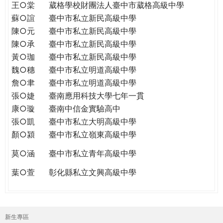
王○棠
葳格學校財團法人臺中市葳格高級中學
蘇○誼
臺中市私立新民高級中學
陳○元
臺中市私立新民高級中學
陳○承
臺中市私立新民高級中學
黃○珈
臺中市私立新民高級中學
魏○穗
臺中市私立明道高級中學
詹○聿
臺中市私立明道高級中學
張○婕
臺南應用科技大學七年一貫
康○璇
臺南中信金實驗高中
張○凱
臺中市私立大明高級中學
顏○潁
臺中市私立嶺東高級中學
莫○涵
臺中市私立青年高級中學
葉○萱
彰化縣私立文興高級中學
新生專區
主