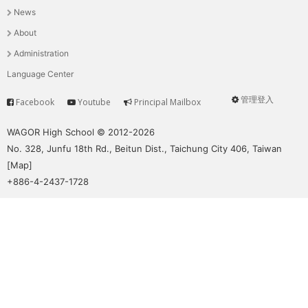
News
選
About
單
Administration
Language Center
管理登入
Facebook
Youtube
Principal Mailbox
Service
User
menu
WAGOR High School © 2012-2026
No. 328, Junfu 18th Rd., Beitun Dist., Taichung City 406, Taiwan
[
Map
]
+886-4-2437-1728