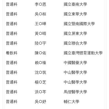
THE
普通科
李○恩
國立臺南大學
WORLD
TOMORROW
普通科
吳○桓
國立東華大學
PUTTING
普通科
王○曄
國立暨南國際大學
YOU
ON
普通科
黃○晴
國立屏東大學
THE
PATH
普通科
陸○宇
國立聯合大學
TO
餐飲科
陳○佑
國立臺灣體育運動大學
GLOBAL
CITIZENSHIP
普通科
賴○臻
中國醫藥大學
普通科
沈○筑
中山醫學大學
普通科
楊○芝
中山醫學大學
普通科
洪○芩
馬偕醫學大學
普通科
吳○妤
輔仁大學