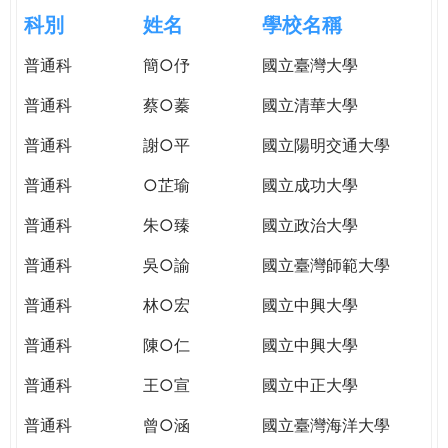
e
際
科別
姓名
學校名稱
葳
r
普通科
簡○伃
國立臺灣大學
格。
培
普通科
蔡○蓁
國立清華大學
e
養
具
普通科
謝○平
國立陽明交通大學
國
普通科
○芷瑜
國立成功大學
際
移
普通科
朱○臻
國立政治大學
動
力
普通科
吳○諭
國立臺灣師範大學
的
普通科
林○宏
國立中興大學
世
界
普通科
陳○仁
國立中興大學
公
民。
普通科
王○宣
國立中正大學
WAGOR
普通科
曾○涵
國立臺灣海洋大學
TODAY