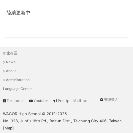
陸續更新中...
新生專區
主
News
選
About
單
Administration
Language Center
管理登入
Facebook
Youtube
Principal Mailbox
Service
User
menu
WAGOR High School © 2012-2026
No. 328, Junfu 18th Rd., Beitun Dist., Taichung City 406, Taiwan
[
Map
]