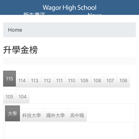
Jump to navigation
葳
新生專區
News
格
Home
Y
高
升學金榜
o
級
u
中
115
114
113
112
111
110
109
108
107
106
a
學
105
104
r
葳
大學
e
科技大學
國外大學
高中職
格
國
h
際．
國