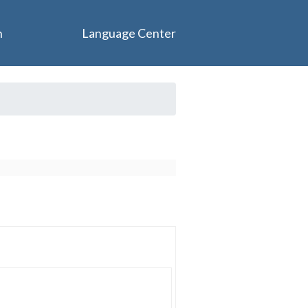
n
Language Center