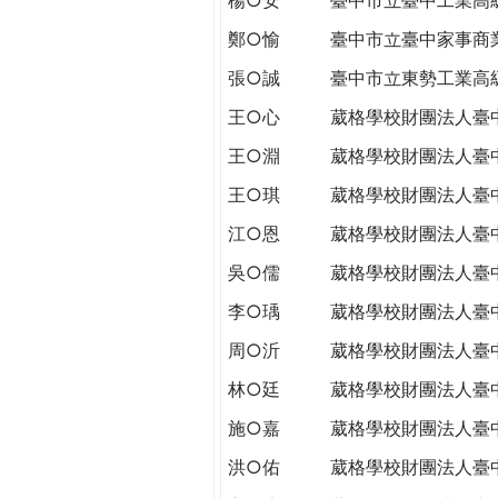
THE
WORLD
鄭○愉
臺中市立臺中家事商
TOMORROW
張○誠
臺中市立東勢工業高
PUTTING
YOU
王○心
葳格學校財團法人臺
ON
王○淵
葳格學校財團法人臺
THE
PATH
王○琪
葳格學校財團法人臺
TO
江○恩
葳格學校財團法人臺
GLOBAL
CITIZENSHIP
吳○儒
葳格學校財團法人臺
李○瑀
葳格學校財團法人臺
周○沂
葳格學校財團法人臺
林○廷
葳格學校財團法人臺
施○嘉
葳格學校財團法人臺
洪○佑
葳格學校財團法人臺