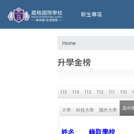
葳
新生專區
格
高
Home
Y
級
升學金榜
o
中
u
學
115
114
113
112
111
110
a
葳
高中
r
大學
科技大學
國外大學
格
國
e
際．
姓名
錄取學校
國