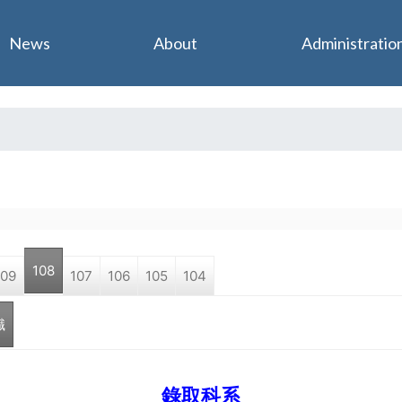
Jump to navigation
News
About
Administratio
108
109
107
106
105
104
職
錄取科系