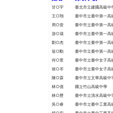
h
際
甘○宇
臺北市立建國高級中
葳
王○翔
臺中市立臺中第一高
e
格。
培
周○壹
臺中市立臺中第一高
r
養
游○箴
臺中市立臺中第一高
具
e
國
劉○杰
臺中市立臺中第一高
際
翁○勳
臺中市立臺中第一高
移
動
何○萱
臺中市立臺中女子高
力
侯○岑
臺中市立臺中女子高
的
陳○霖
臺中市立文華高級中
世
界
林○億
國立竹山高級中學
公
林○歷
臺中市立清水高級中
民。
WAGOR
吳○睿
臺中市立臺中工業高
TODAY
楊○安
臺中市立臺中工業高