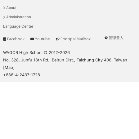
選
About
單
Administration
Language Center
管理登入
Facebook
Youtube
Principal Mailbox
Service
User
menu
WAGOR High School © 2012-2026
No. 328, Junfu 18th Rd., Beitun Dist., Taichung City 406, Taiwan
[
Map
]
+886-4-2437-1728