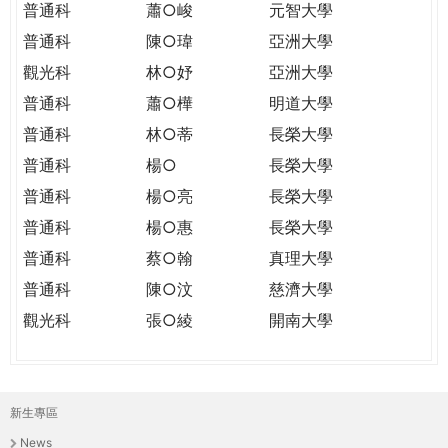
普通科
蕭○峻
元智大學
普通科
陳○瑋
亞洲大學
觀光科
林○妤
亞洲大學
普通科
蕭○樺
明道大學
普通科
林○蒂
長榮大學
普通科
楊○
長榮大學
普通科
楊○亮
長榮大學
普通科
楊○惠
長榮大學
普通科
蔡○翰
真理大學
普通科
陳○汶
慈濟大學
觀光科
張○綾
開南大學
新生專區
主
News