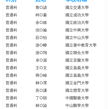
e
際
普通科
詹○諺
國立交通大學
葳
普通科
柯○蓁
國立成功大學
r
格。
普通科
余○維
國立政治大學
培
e
養
普通科
倪○媮
國立中興大學
具
普通科
莊○怡
國立中山大學
國
普通科
游○幃
國立臺中教育大學
際
移
普通科
游○翔
國立聯合大學
動
普通科
卓○源
國立宜蘭大學
力
普通科
王○文
國立嘉義大學
的
世
普通科
商○峻
國立嘉義大學
界
普通科
林○霈
國立金門大學
公
普通科
吳○謙
國立體育大學
民。
普通科
丁○頤
中國醫藥大學
WAGOR
TODAY
普通科
林○諭
中山醫學大學