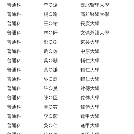
THE
普通科
李○遠
臺北醫學大學
WORLD
普通科
楊○瑜
高雄醫學大學
TOMORROW
PUTTING
普通科
王○祐
長庚大學
YOU
普通科
林○阡
文藻外語大學
ON
普通科
鄭○樹
東吳大學
THE
普通科
劉○佐
中原大學
PATH
TO
普通科
葉○勳
輔仁大學
GLOBAL
普通科
葉○謙
輔仁大學
CITIZENSHIP
普通科
吳○庭
輔仁大學
普通科
許○昊
銘傳大學
普通科
陳○臣
銘傳大學
普通科
黃○芯
銘傳大學
普通科
李○蓉
逢甲大學
普通科
吳○仁
逢甲大學