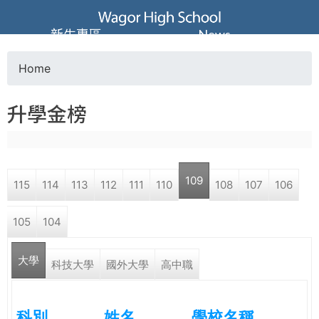
Jump to navigation
葳
新生專區
News
格
Home
Y
高
升學金榜
o
級
u
中
109
115
114
113
112
111
110
108
107
106
a
學
105
104
r
葳
大學
e
科技大學
國外大學
高中職
格
國
h
際．
科別
姓名
學校名稱
國