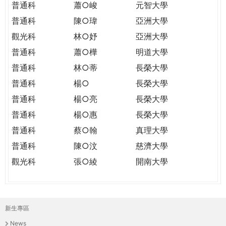
普通科
蕭○峻
元智大學
普通科
陳○瑋
亞洲大學
觀光科
林○妤
亞洲大學
普通科
蕭○樺
明道大學
普通科
林○蒂
長榮大學
普通科
楊○
長榮大學
普通科
楊○亮
長榮大學
普通科
楊○惠
長榮大學
普通科
蔡○翰
真理大學
普通科
陳○汶
慈濟大學
觀光科
張○綾
開南大學
新生專區
主
News