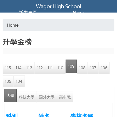
Jump to navigation
葳
新生專區
News
格
Home
Y
高
升學金榜
o
級
u
中
109
115
114
113
112
111
110
108
107
106
a
學
105
104
r
葳
大學
e
科技大學
國外大學
高中職
格
國
h
際．
科別
姓名
學校名稱
國