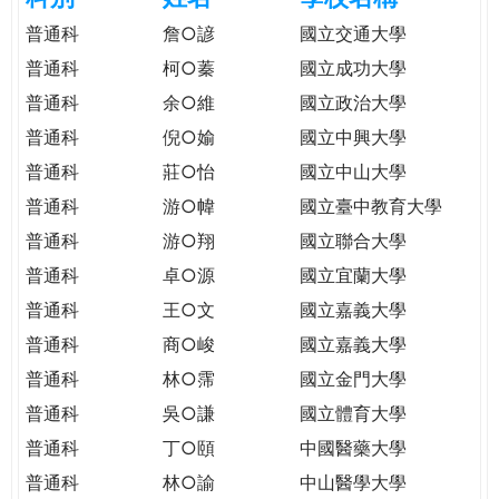
e
際
普通科
詹○諺
國立交通大學
葳
普通科
柯○蓁
國立成功大學
r
格。
普通科
余○維
國立政治大學
培
e
養
普通科
倪○媮
國立中興大學
具
普通科
莊○怡
國立中山大學
國
普通科
游○幃
國立臺中教育大學
際
移
普通科
游○翔
國立聯合大學
動
普通科
卓○源
國立宜蘭大學
力
普通科
王○文
國立嘉義大學
的
世
普通科
商○峻
國立嘉義大學
界
普通科
林○霈
國立金門大學
公
普通科
吳○謙
國立體育大學
民。
普通科
丁○頤
中國醫藥大學
WAGOR
TODAY
普通科
林○諭
中山醫學大學