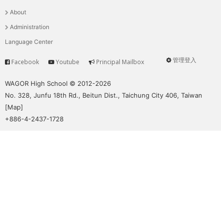
選
About
單
Administration
Language Center
管理登入
Facebook
Youtube
Principal Mailbox
Service
User
menu
WAGOR High School © 2012-2026
No. 328, Junfu 18th Rd., Beitun Dist., Taichung City 406, Taiwan
[
Map
]
+886-4-2437-1728