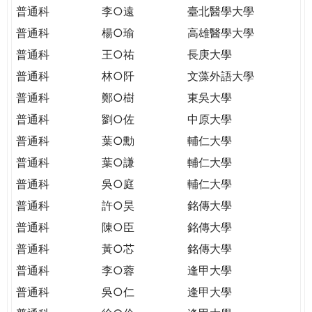
THE
普通科
李○遠
臺北醫學大學
WORLD
普通科
楊○瑜
高雄醫學大學
TOMORROW
PUTTING
普通科
王○祐
長庚大學
YOU
普通科
林○阡
文藻外語大學
ON
普通科
鄭○樹
東吳大學
THE
普通科
劉○佐
中原大學
PATH
TO
普通科
葉○勳
輔仁大學
GLOBAL
普通科
葉○謙
輔仁大學
CITIZENSHIP
普通科
吳○庭
輔仁大學
普通科
許○昊
銘傳大學
普通科
陳○臣
銘傳大學
普通科
黃○芯
銘傳大學
普通科
李○蓉
逢甲大學
普通科
吳○仁
逢甲大學