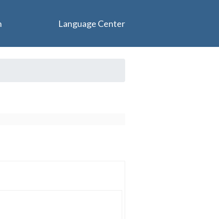
n
Language Center