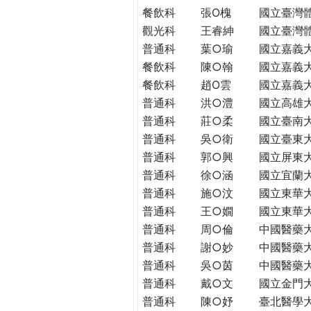
THE
餐飲科
張O槐
國立臺灣
WORLD
觀光科
王睿紳
國立臺灣
TOMORROW
普通科
葉○瑜
國立嘉義
PUTTING
餐飲科
陳○翰
國立嘉義
YOU
餐飲科
趙O雲
國立嘉義
ON
普通科
洪○澧
國立高雄
THE
PATH
普通科
莊○柔
國立臺南
TO
普通科
吳○衛
國立臺東
GLOBAL
普通科
郭○興
國立屏東
CITIZENSHIP
普通科
徐○涵
國立宜蘭
普通科
施○汶
國立東華
普通科
王○嫺
國立東華
普通科
周○倫
中國醫藥
普通科
謝○妙
中國醫藥
普通科
吳○茵
中國醫藥
普通科
戴○文
國立金門
普通科
陳○妤
臺北醫學