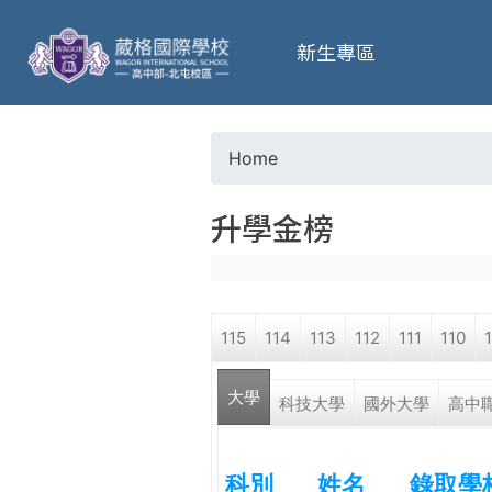
葳
新生專區
格
高
Home
Y
級
升學金榜
o
中
u
學
115
114
113
112
111
110
a
葳
大學
r
科技大學
國外大學
高中
格
國
e
際．
科別
姓名
錄取學
國