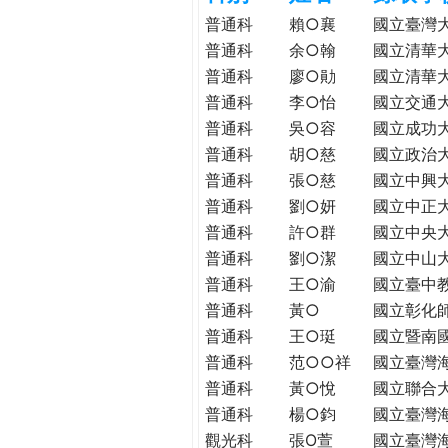
h
際
普通科
賴○襄
國立臺灣
葳
普通科
余○翰
國立清華
e
格。
普通科
廖○勛
國立清華
培
普通科
李○怡
國立交通
r
養
普通科
吳○容
國立成功
具
普通科
胡○慈
國立政治
e
國
普通科
張○慈
國立中興
際
普通科
劉○妍
國立中正
移
普通科
許○群
國立中央
動
普通科
劉○潔
國立中山
力
普通科
王○渝
國立臺中
的
世
普通科
黃○
國立彰化
界
普通科
王○珽
國立暨南
公
普通科
范○○祥
國立臺灣
民。
普通科
黃○悅
國立聯合
WAGOR
普通科
楊○鈞
國立臺灣
TODAY
觀光科
張O萱
國立臺灣