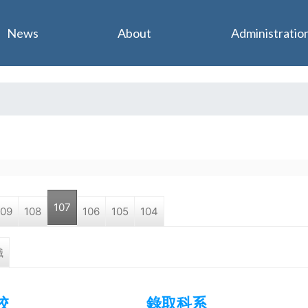
Jump to navigation
News
About
Administratio
107
109
108
106
105
104
職
校
錄取科系