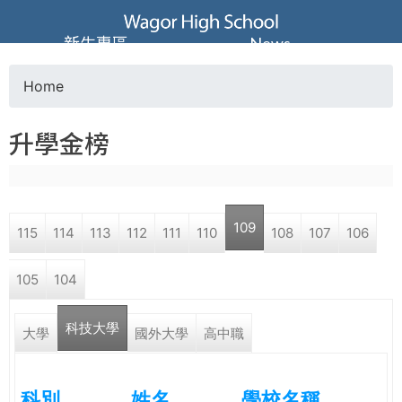
Jump to navigation
葳
新生專區
News
格
Home
Y
高
升學金榜
o
級
u
中
109
115
114
113
112
111
110
108
107
106
a
學
105
104
r
葳
科技大學
e
大學
國外大學
高中職
格
國
h
際．
科別
姓名
學校名稱
國