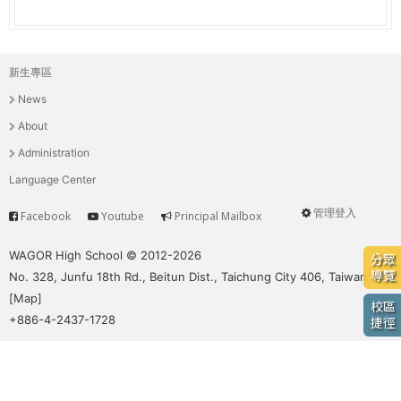
e
際
葳
r
格。
新生專區
主
培
e
News
養
選
具
About
國
單
Administration
際
Language Center
移
動
管理登入
Facebook
Youtube
Principal Mailbox
Service
User
力
的
menu
WAGOR High School © 2012-2026
分眾
世
導覽
No. 328, Junfu 18th Rd., Beitun Dist., Taichung City 406, Taiwan
界
[
Map
]
校區
公
+886-4-2437-1728
捷徑
民。
WAGOR
TODAY