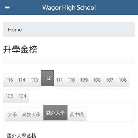
Jump to navigation
葳
格
Home
Y
高
升學金榜
o
級
u
中
112
115
114
113
111
110
109
108
107
106
a
學
105
104
r
葳
國外大學
e
大學
科技大學
高中職
格
國
h
際．
國外大學金榜
國