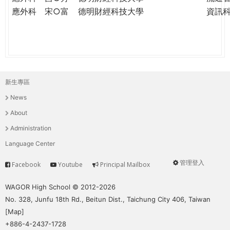
應外科
宋○富
德明財經科技大學
資訊
新生專區
主
News
選
About
單
Administration
Language Center
管理登入
Facebook
Youtube
Principal Mailbox
Service
User
menu
WAGOR High School © 2012-2026
No. 328, Junfu 18th Rd., Beitun Dist., Taichung City 406, Taiwan
[
Map
]
+886-4-2437-1728