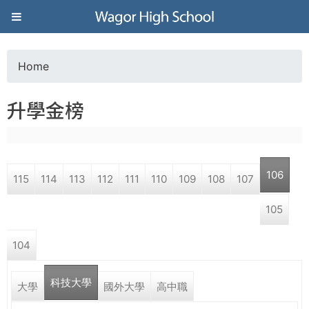
Jump to navigation
葳
格
Home
Y
高
升學金榜
o
級
u
中
106
115
114
113
112
111
110
109
108
107
a
學
105
r
葳
104
e
格
國
科技大學
h
大學
國外大學
高中職
際．
國