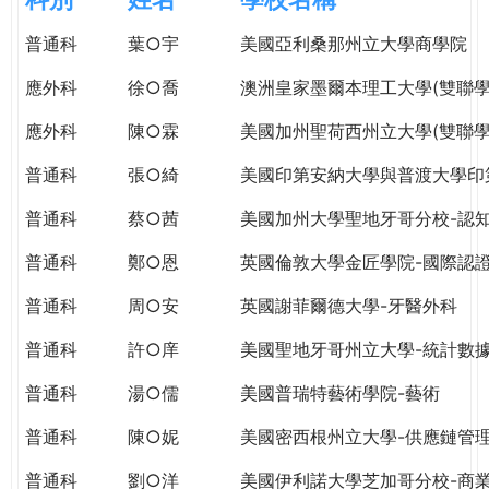
e
際
普通科
葉○宇
美國亞利桑那州立大學商學院
葳
r
格。
應外科
徐○喬
澳洲皇家墨爾本理工大學(雙聯學
培
e
養
應外科
陳○霖
美國加州聖荷西州立大學(雙聯學
具
普通科
張○綺
美國印第安納大學與普渡大學印
國
際
普通科
蔡○茜
美國加州大學聖地牙哥分校-認
移
動
普通科
鄭○恩
英國倫敦大學金匠學院-國際認
力
普通科
周○安
英國謝菲爾德大學-牙醫外科
的
世
普通科
許○庠
美國聖地牙哥州立大學-統計數
界
公
普通科
湯○儒
美國普瑞特藝術學院-藝術
民。
普通科
陳○妮
美國密西根州立大學-供應鏈管
WAGOR
TODAY
普通科
劉○洋
美國伊利諾大學芝加哥分校-商