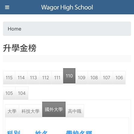
Jump to navigation
葳
格
Home
Y
高
升學金榜
o
級
u
中
110
115
114
113
112
111
109
108
107
106
a
學
105
104
r
葳
國外大學
e
大學
科技大學
高中職
格
國
h
際．
科別
姓名
學校名稱
國