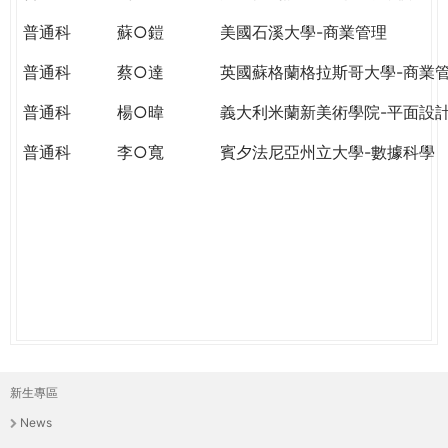
THE
WORLD
普通科
蘇○鎧
美國石溪大學-商業管理
TOMORROW
普通科
蔡○達
英國蘇格蘭格拉斯哥大學-商業
PUTTING
YOU
普通科
楊○暐
義大利米蘭新美術學院-平面設
ON
THE
普通科
李○寬
賓夕法尼亞州立大學-數據科學
PATH
TO
GLOBAL
CITIZENSHIP
新生專區
主
News
選