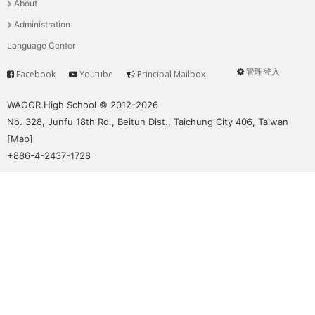
About
單
Administration
Language Center
管理登入
Facebook
Youtube
Principal Mailbox
Service
User
menu
WAGOR High School © 2012-2026
No. 328, Junfu 18th Rd., Beitun Dist., Taichung City 406, Taiwan
[
Map
]
+886-4-2437-1728