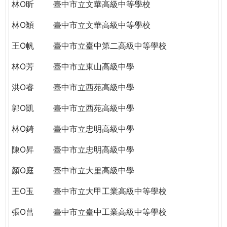
THE
林O昕
臺中市立文華高級中等學校
WORLD
林O穎
臺中市立文華高級中等學校
TOMORROW
PUTTING
王O帆
臺中市立臺中第二高級中等學校
YOU
ON
林O芳
臺中市立東山高級中學
THE
洪O睿
臺中市立西苑高級中學
PATH
TO
郭O凱
臺中市立西苑高級中學
GLOBAL
CITIZENSHIP
林O錡
臺中市立忠明高級中學
陳O昇
臺中市立忠明高級中學
顏O庭
臺中市立大里高級中學
王O玉
臺中市立大甲工業高級中等學校
張O菖
臺中市立臺中工業高級中等學校