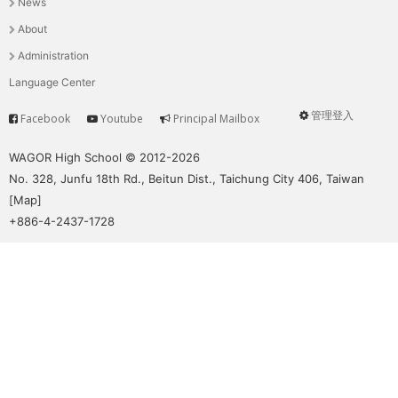
News
選
About
單
Administration
Language Center
管理登入
Facebook
Youtube
Principal Mailbox
Service
User
menu
WAGOR High School © 2012-2026
No. 328, Junfu 18th Rd., Beitun Dist., Taichung City 406, Taiwan
[
Map
]
+886-4-2437-1728