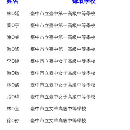
姓名
錄取學校
e
際
葳
林O廷
臺中市立臺中第一高級中等學校
r
格。
葉O亨
臺中市立臺中第一高級中等學校
培
e
養
陳O睿
臺中市立臺中第一高級中等學校
具
國
游O遙
臺中市立臺中第一高級中等學校
際
李O綾
臺中市立臺中女子高級中等學校
移
動
游O敏
臺中市立臺中女子高級中等學校
力
的
林O旂
臺中市立臺中女子高級中等學校
世
界
張O瑋
臺中市立臺中女子高級中等學校
公
林O宣
臺中市立文華高級中等學校
民。
WAGOR
徐O妤
臺中市立文華高級中等學校
TODAY