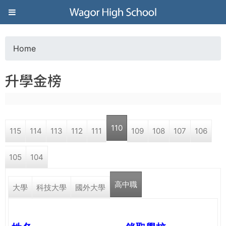
Jump to navigation
葳
格
Home
Y
高
升學金榜
o
級
u
中
110
115
114
113
112
111
109
108
107
106
a
學
105
104
r
葳
高中職
e
大學
科技大學
國外大學
格
國
h
際．
國