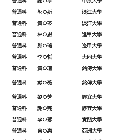
普通科
謝○享
中原大學
普通科
郭○妡
淡江大學
普通科
黃○芩
淡江大學
普通科
林○恩
逢甲大學
普通科
鄭○璿
逢甲大學
普通科
李○哲
大同大學
普通科
黃○瑄
銘傳大學
普通科
戴○薇
銘傳大學
普通科
劉○芳
靜宜大學
普通科
謝○翔
靜宜大學
普通科
李○馨
實踐大學
普通科
曾○惠
亞洲大學