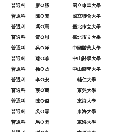
THE
普通科
廖○勝
國立東華大學
WORLD
TOMORROW
普通科
陳○閔
國立聯合大學
PUTTING
普通科
馮○憲
臺北市立大學
YOU
ON
普通科
黃○恩
臺北市立大學
THE
普
通科
吳○洋
中國醫藥大學
PATH
TO
普通科
蕭○菲
中山醫學大學
GLOBAL
普通科
徐○丞
中山醫學大學
CITIZENSHIP
普通科
李○安
輔仁大學
普通科
蔡○葳
東吳大學
普通科
陳○傑
東海大學
普通科
吳○霖
東海大學
普通科
馬○閎
東海大學