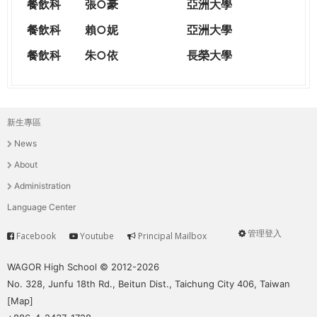
餐飲科
張○豪
亞洲大學
餐飲科
賴○妮
亞洲大學
餐飲科
朱○依
長榮大學
新生專區
主
News
選
About
單
Administration
Language Center
管理登入
Facebook
Youtube
Principal Mailbox
Service
User
menu
WAGOR High School © 2012-2026
No. 328, Junfu 18th Rd., Beitun Dist., Taichung City 406, Taiwan
[
Map
]