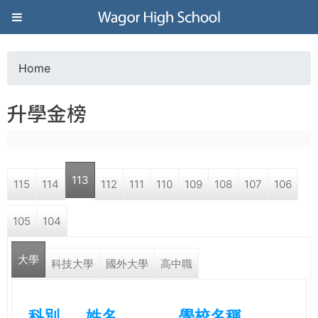
Jump to navigation
葳
格
Home
Y
高
升學金榜
o
級
u
中
113
115
114
112
111
110
109
108
107
106
a
學
105
104
r
葳
大學
e
科技大學
國外大學
高中職
格
國
h
際．
科別
姓名
學校名稱
國