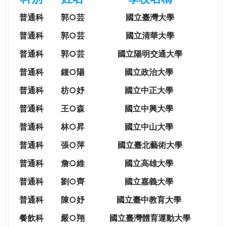
e
際
普通科
郭○芸
國立臺灣大學
葳
r
格。
普通科
郭○芸
國立清華大學
培
普通科
郭○芸
國立陽明交通大學
e
養
具
普通科
鍾○陽
國立政治大學
國
普通科
枋○妤
國立中正大學
際
移
普通科
王○森
國立中興大學
動
普通科
林○昇
國立中山大學
力
的
普通科
張○萍
國立臺北藝術大學
世
普通科
詹○維
國立高雄大學
界
公
普通科
劉○齊
國立嘉義大學
民。
普通科
陳○妤
國立臺中教育大學
WAGOR
TODAY
餐飲科
嚴○翔
國立
臺灣體育運動大學