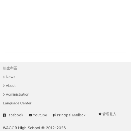
THE
WORLD
TOMORROW
PUTTING
YOU
ON
THE
PATH
TO
GLOBAL
新生專區
主
CITIZENSHIP
News
選
About
單
Administration
Language Center
管理登入
Facebook
Youtube
Principal Mailbox
Service
User
menu
WAGOR High School © 2012-2026