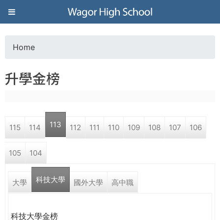
Jump to navigation
葳
格
Home
Y
高
升學金榜
o
級
u
中
113
115
114
112
111
110
109
108
107
106
a
學
105
104
r
葳
科技大學
e
大學
國外大學
高中職
格
國
h
際．
科技大學金榜
國