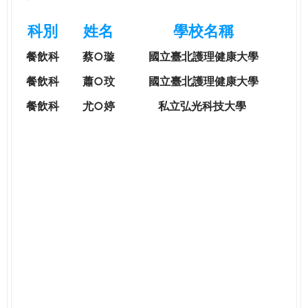
e
際
科別
姓名
學校名稱
葳
r
格。
餐飲科
蔡○璇
國立臺北護理健康大學
培
e
養
餐飲科
蕭○玟
國立臺北護理健康大學
具
餐飲科
尤○婷
私立弘光科技大學
國
際
移
動
力
的
世
界
公
民。
WAGOR
TODAY