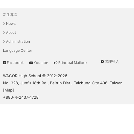
新生專區
主
News
選
About
單
Administration
Language Center
管理登入
Facebook
Youtube
Principal Mailbox
Service
User
menu
WAGOR High School © 2012-2026
No. 328, Junfu 18th Rd., Beitun Dist., Taichung City 406, Taiwan
[
Map
]
+886-4-2437-1728