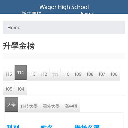
Jump to navigation
葳
新生專區
News
格
Home
Y
高
升學金榜
o
級
u
中
114
115
113
112
111
110
109
108
107
106
a
學
105
104
r
葳
大學
e
科技大學
國外大學
高中職
格
國
h
際．
科別
姓名
學校名稱
國