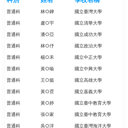
e
際
普通科
林○鏵
國立臺灣大學
葳
r
格。
普通科
盧○宇
國立清華大學
培
e
養
普通科
潘○亞
國立成功大學
具
普通科
林○伃
國立政治大學
國
際
普通科
楊○禾
國立中正大學
移
動
普通科
黃○喻
國立中興大學
力
普通科
王○懿
國立高雄大學
的
世
普通科
黃○霓
國立嘉義大學
界
公
普通科
黃○婷
國立臺中教育大學
民。
普通科
張○家
國立臺中教育大學
WAGOR
TODAY
普通科
吳○洋
國立臺灣海洋大學