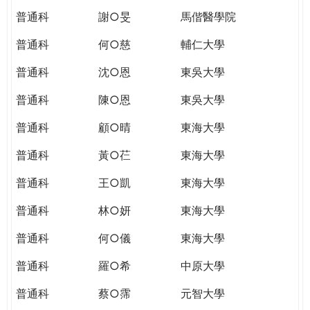
普通科
謝○旻
馬偕醫學院
普通科
何○慈
輔仁大學
普通科
沈○恩
東吳大學
普通科
陳○恩
東吳大學
普通科
顧○晴
東海大學
普通科
黃○芢
東海大學
普通科
王○凱
東海大學
普通科
林○妍
東海大學
普通科
何○儀
東海大學
普通科
羅○希
中原大學
普通科
蔡○霈
元智大學