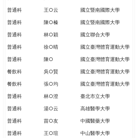
THE
WORLD
普通科
王○云
國立暨南國際大學
TOMORROW
普通科
陳○榛
國立暨南國際大學
PUTTING
YOU
普通科
林○穎
國立聯合大學
ON
THE
普通科
徐○晴
國立臺灣體育運動大學
PATH
普通科
陳○
國立臺灣體育運動大學
TO
GLOBAL
餐飲科
吳○賢
國立臺灣體育運動大學
CITIZENSHIP
餐飲科
張○均
國立臺灣體育運動大學
普通科
林○澄
臺北市立大學
普通科
湯○云
高雄醫學大學
普通科
苗○友
中國醫藥大學
普通科
王○瑄
中山醫學大學