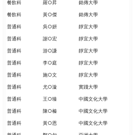
餐飲科
羅○昇
銘傳大學
餐飲科
黃○傑
銘傳大學
普通科
吳○妍
靜宜大學
普通科
謝○宏
靜宜大學
普通科
游○謙
靜宜大學
普通科
李○庭
靜宜大學
普通科
施○文
靜宜大學
普通科
尤○漩
實踐大學
普通科
王○臻
中國文化大學
普通科
陳○榛
中國文化大學
普通科
黃○恩
中國文化大學
普通科
鄭○勻
亞洲大學