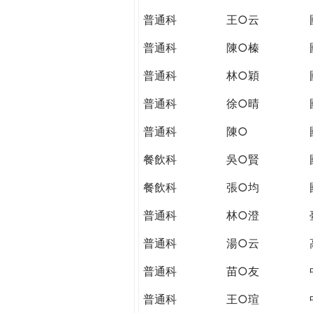
THE
普通科
王○云
WORLD
TOMORROW
普通科
陳○榛
PUTTING
YOU
普通科
林○穎
ON
普通科
徐○晴
THE
PATH
普通科
陳○
TO
GLOBAL
餐飲科
吳○賢
CITIZENSHIP
餐飲科
張○均
普通科
林○澄
普通科
湯○云
普通科
苗○友
普通科
王○瑄