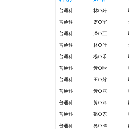
h
際
普通科
林○鏵
葳
e
格。
普通科
盧○宇
培
r
普通科
潘○亞
養
具
普通科
林○伃
e
國
際
普通科
楊○禾
移
普通科
黃○喻
動
力
普通科
王○懿
的
世
普通科
黃○霓
界
普通科
黃○婷
公
民。
普通科
張○家
WAGOR
TODAY
普通科
吳○洋