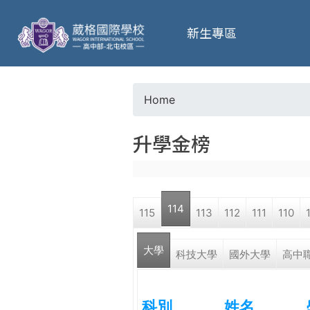
葳
新生專區
格
高
Home
Y
級
升學金榜
o
中
u
學
114
115
113
112
111
110
a
葳
大學
r
科技大學
國外大學
高中
格
國
e
際．
科別
姓名
國