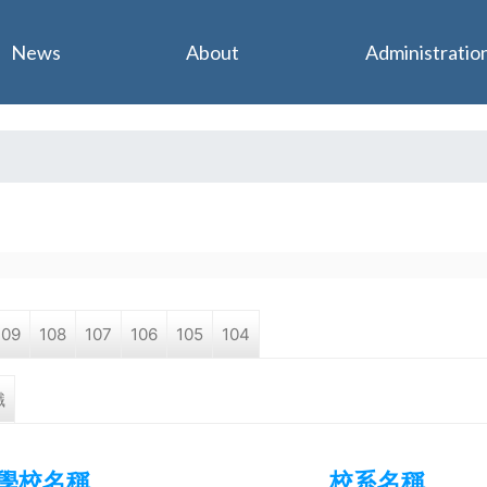
Jump to navigation
News
About
Administratio
109
108
107
106
105
104
職
學校名稱
校系名稱