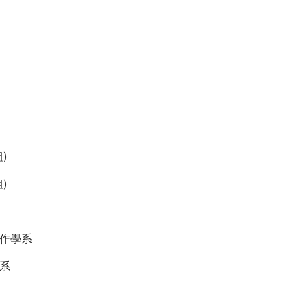
)
)
作學系
系