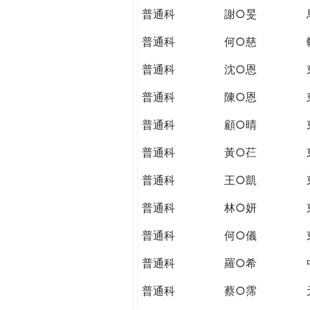
普通科
謝○旻
普通科
何○慈
普通科
沈○恩
普通科
陳○恩
普通科
顧○晴
普通科
黃○芢
普通科
王○凱
普通科
林○妍
普通科
何○儀
普通科
羅○希
普通科
蔡○霈