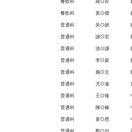
餐飲科
羅○昇
餐飲科
黃○傑
普通科
吳○妍
普通科
謝○宏
普通科
游○謙
普通科
李○庭
普通科
施○文
普通科
尤○漩
普通科
王○臻
普通科
陳○榛
普通科
黃○恩
普通科
鄭○勻