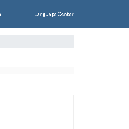
n
Language Center