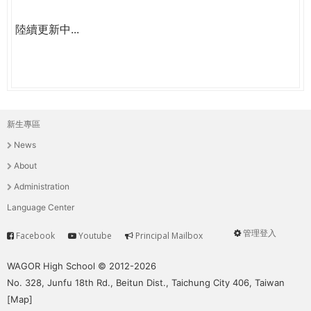
陸續更新中...
新生專區
主
News
選
About
單
Administration
Language Center
管理登入
Facebook
Youtube
Principal Mailbox
Service
User
menu
WAGOR High School © 2012-2026
No. 328, Junfu 18th Rd., Beitun Dist., Taichung City 406, Taiwan
[
Map
]