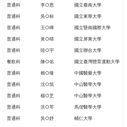
THE
普通科
李○恩
國立臺南大學
WORLD
TOMORROW
普通科
吳○桓
國立東華大學
PUTTING
普通科
王○曄
國立暨南國際大學
YOU
ON
普通科
黃○晴
國立屏東大學
THE
PATH
普通科
陸○宇
國立聯合大學
TO
餐飲科
陳○佑
國立臺灣體育運動大學
GLOBAL
CITIZENSHIP
普通科
賴○臻
中國醫藥大學
普通科
沈○筑
中山醫學大學
普通科
楊○芝
中山醫學大學
普通科
洪○芩
馬偕醫學大學
普通科
吳○妤
輔仁大學