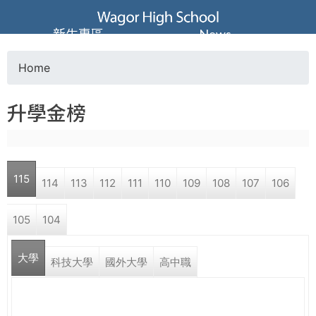
Jump to navigation
葳
新生專區
News
格
Home
Y
高
升學金榜
o
級
u
中
115
114
113
112
111
110
109
108
107
106
a
學
105
104
r
葳
大學
e
科技大學
國外大學
高中職
格
國
h
際．
國