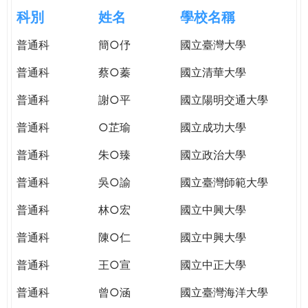
e
際
科別
姓名
學校名稱
葳
r
普通科
簡○伃
國立臺灣大學
格。
培
普通科
蔡○蓁
國立清華大學
e
養
具
普通科
謝○平
國立陽明交通大學
國
普通科
○芷瑜
國立成功大學
際
移
普通科
朱○臻
國立政治大學
動
力
普通科
吳○諭
國立臺灣師範大學
的
普通科
林○宏
國立中興大學
世
界
普通科
陳○仁
國立中興大學
公
民。
普通科
王○宣
國立中正大學
WAGOR
普通科
曾○涵
國立臺灣海洋大學
TODAY